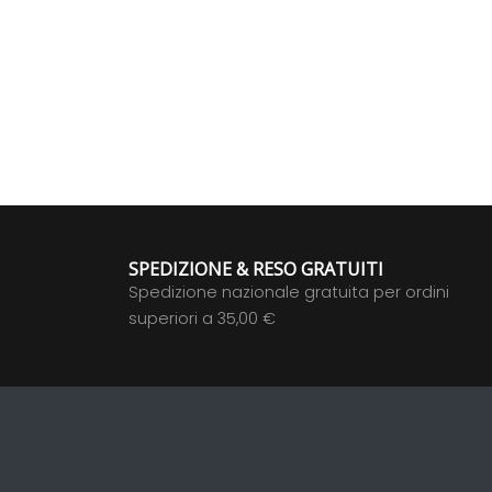
SPEDIZIONE & RESO GRATUITI
Spedizione nazionale gratuita per ordini
superiori a 35,00 €