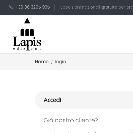
+39 06 3295 935
Spedizioni nazionali gratuite per ord
Home
login
Accedi
Già nostro cliente?