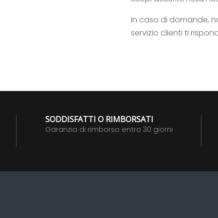
In caso di domande, n
servizio clienti ti risp
SODDISFATTI O RIMBORSATI
Garanzia di rimborso entro 30 giorni