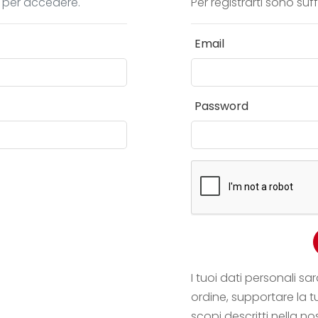
d per accedere.
Per registrarti sono suf
Email
Password
I tuoi dati personali sar
ordine, supportare la t
scopi descritti nella n