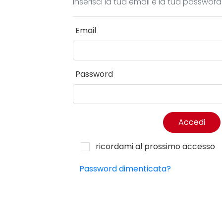
Inserisci la tua email e la tua passwor
Email
Password
Accedi
ricordami al prossimo accesso
Password dimenticata?