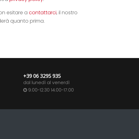
on esitare a
contattarci
, il nostro
onderà quanto prima.
+39 06 3295 935
dal lunedì al venerdì
9:00-12:30 14:00-17:00