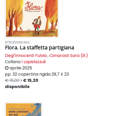
9791255190363
Flora. La staffetta partigiana
Degl'Innocenti Fulvia
,
Cimarosti Sara (ill.)
Collana
I Lapislazzuli
aprile 2025
pp. 32
copertina rigida
29,7 X 23
€ 16,00
€ 15,20
disponibile