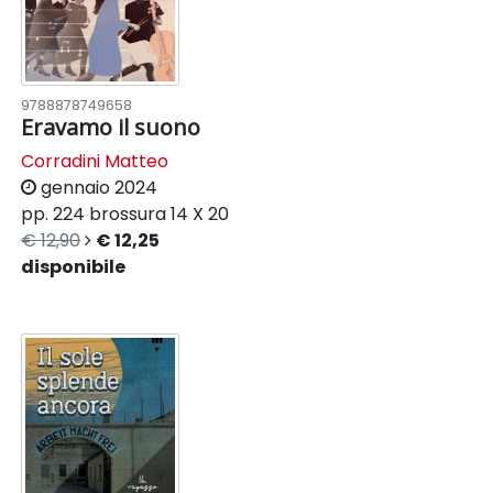
9788878749658
Eravamo il suono
Corradini Matteo
gennaio 2024
pp. 224
brossura
14 X 20
€ 12,90
€ 12,25
disponibile