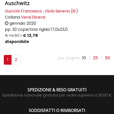
Auschwitz
Guccini Francesco
,
Viola Serena (ill.)
Collana
Versi Diversi
gennaio 2020
pp. 32
copertina rigida
17,0x23,0
€ 14,50
€ 13,78
disponibile
per pagina
10
|
25
|
50
1
2
SPEDIZIONE & RESO GRATUITI
Spedizione nazionale gratuita per ordini superiori a 35,00 €
SODDISFATTI O RIMBORSATI