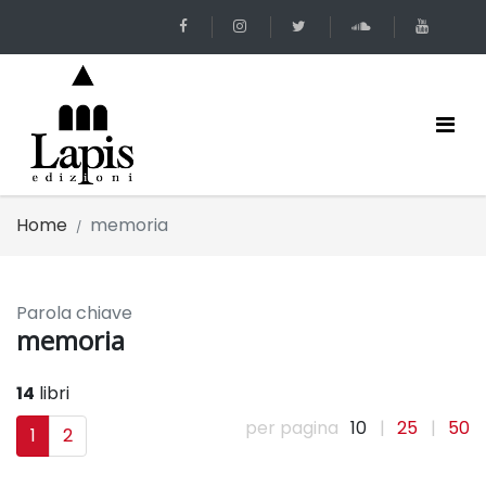
Home
memoria
Parola chiave
memoria
14
libri
per pagina
10
|
25
|
50
1
2