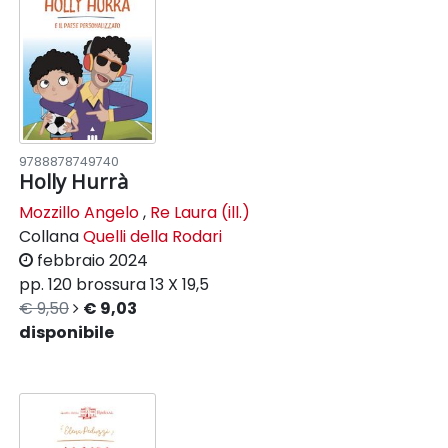
9788878749740
Holly Hurrà
Mozzillo Angelo
,
Re Laura (ill.)
Collana
Quelli della Rodari
febbraio 2024
pp. 120
brossura
13 X 19,5
€ 9,50
€ 9,03
disponibile