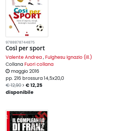
9788878744875
Così per sport
Valente Andrea
,
Fulghesu Ignazio (ill.)
Collana
Fuori collana
maggio 2016
pp. 216
brossura
14,5x20,0
€ 12,90
€ 12,25
disponibile