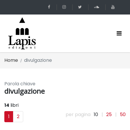
Home
divulgazione
Parola chiave
divulgazione
14
libri
per pagina
10
|
25
|
50
1
2