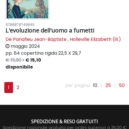
9788878749849
L'evoluzione dell'uomo a fumetti
De Panafieu Jean-Baptiste
,
Holleville Elizabeth (ill.)
maggio 2024
pp. 64
copertina rigida
22,5 X 29,7
€ 15,90
€ 15,10
disponibile
per pagina
10
|
25
|
50
1
2
SPEDIZIONE & RESO GRATUITI
Spedizione nazionale gratuita per ordini superiori a 35,00 €