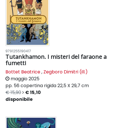
9791255190417
Tutankhamon. I misteri del faraone a
fumetti
Bottet Beatrice
,
Zegboro Dimitri (ill.)
maggio 2025
pp. 56
copertina rigida
22,5 X 29,7 cm
€ 15,90
€ 15,10
disponibile