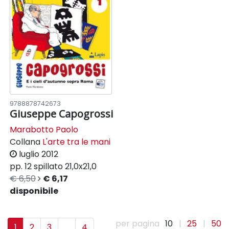
9788878742673
Giuseppe Capogrossi
Marabotto Paolo
Collana
L'arte tra le mani
luglio 2012
pp. 12
spillato
21,0x21,0
€ 6,50
€ 6,17
disponibile
per pagina
10
|
25
|
50
1
2
3
...
4