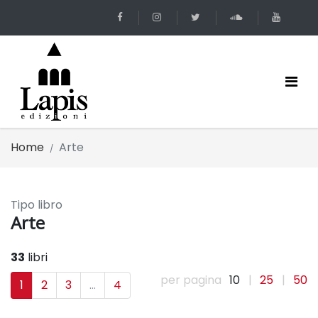
Home
Arte
Tipo libro
Arte
33
libri
per pagina
10
|
25
|
50
1
2
3
...
4