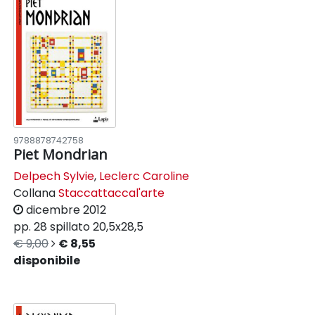
9788878742758
Piet Mondrian
Delpech Sylvie
,
Leclerc Caroline
Collana
Staccattaccal'arte
dicembre 2012
pp. 28
spillato
20,5x28,5
€ 9,00
€ 8,55
disponibile