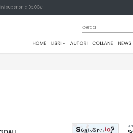
ini superiori a 35,00€
(CURRENT)
HOME
LIBRI
AUTORI
COLLANE
NEWS
97
 GOAL!
Sc