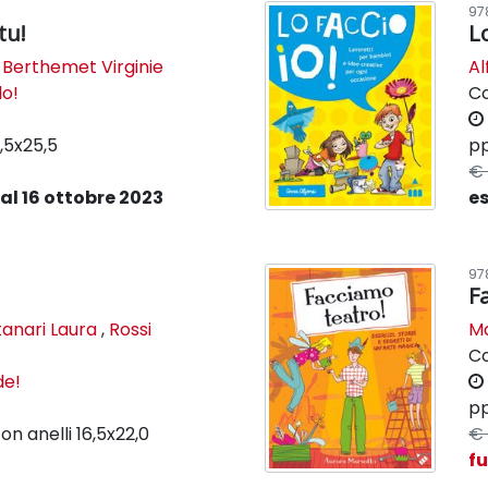
97
tu!
Lo
,
Berthemet Virginie
Al
lo!
C
9,5x25,5
pp
€ 
al 16 ottobre 2023
e
97
F
anari Laura
,
Rossi
Ma
C
de!
pp
on anelli
16,5x22,0
€ 
f