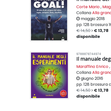
Corte Mario
,
Magn
Collana
Alla gran
maggio 2018
pp. 128
brossura
1
€ 14,50
€ 13,78
disponibile
9788878744974
Il manuale deg
Maraffino Enrico
Collana
Alla gran
giugno 2016
pp. 128
brossura c
€ 14,50
€ 13,78
disponibile