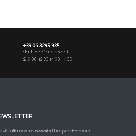
+39 06 3295 935
dal lunedì al venerdì
9:00-12:30 14:00-17:00
EWSLETTER
criviti alla nostra
newsletter
per rimanere