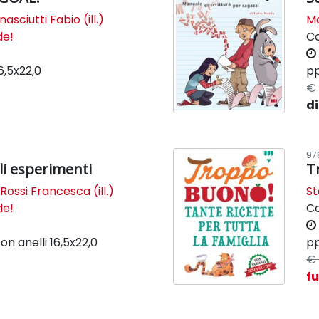
asciutti Fabio (ill.)
Ma
de!
C
6,5x22,0
pp
€ 
di
97
li esperimenti
T
,
Rossi Francesca (ill.)
St
de!
C
on anelli
16,5x22,0
pp
€ 
f