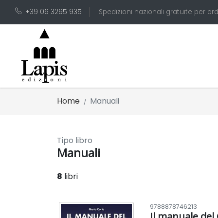
+39 06 3295 935
Spedizioni nazionali gratuite per ord
Home
Manuali
Tipo libro
Manuali
8
libri
9788878746213
Il manuale del