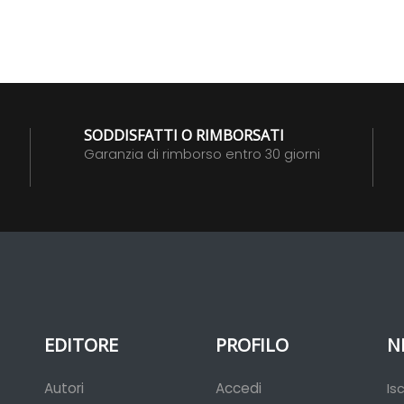
SODDISFATTI O RIMBORSATI
Garanzia di rimborso entro 30 giorni
EDITORE
PROFILO
N
Autori
Accedi
Is