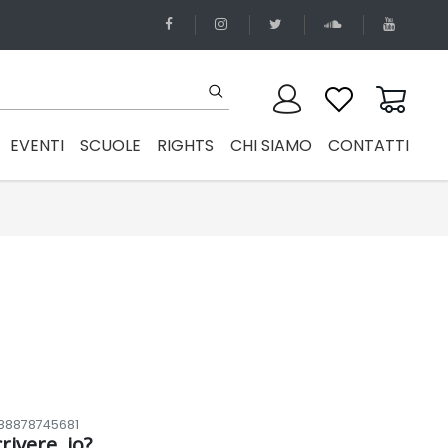
EVENTI
SCUOLE
RIGHTS
CHI SIAMO
CONTATTI
88878745681
rivere, io?