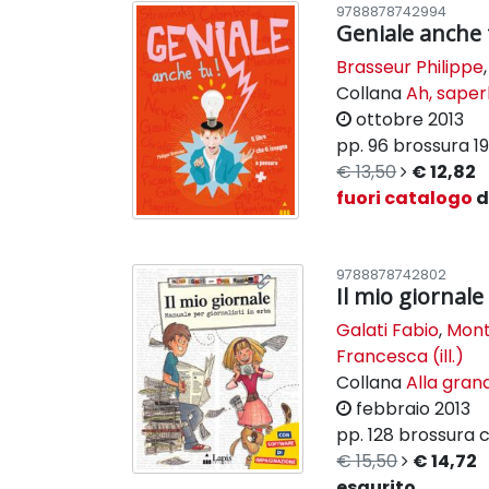
9788878742994
Geniale anche 
Brasseur Philippe
Collana
Ah, saper
ottobre 2013
pp. 96
brossura
1
€ 13,50
€ 12,82
fuori catalogo
d
9788878742802
Il mio giornale
Galati Fabio
,
Mont
Francesca (ill.)
Collana
Alla gran
febbraio 2013
pp. 128
brossura c
€ 15,50
€ 14,72
esaurito