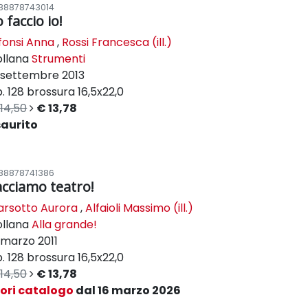
88878743014
 faccio io!
fonsi Anna
,
Rossi Francesca (ill.)
ollana
Strumenti
settembre 2013
. 128
brossura
16,5x22,0
14,50
€ 13,78
saurito
88878741386
acciamo teatro!
rsotto Aurora
,
Alfaioli Massimo (ill.)
ollana
Alla grande!
marzo 2011
. 128
brossura
16,5x22,0
14,50
€ 13,78
uori catalogo
dal 16 marzo 2026