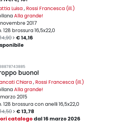
ttia Luisa
,
Rossi Francesca (ill.)
ollana
Alla grande!
novembre 2017
. 128
brossura
16,5x22,0
14,90
€ 14,16
sponibile
88878743885
roppo buono!
ancati Chiara
,
Rossi Francesca (ill.)
ollana
Alla grande!
marzo 2015
. 128
brossura con anelli
16,5x22,0
14,50
€ 13,78
uori catalogo
dal 16 marzo 2026