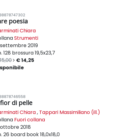
88878747302
are poesia
rminati Chiara
ollana
Strumenti
settembre 2019
. 128
brossura
19,5x23,7
15,00
€ 14,25
sponibile
88878746558
fior di pelle
rminati Chiara
,
Tappari Massimiliano (ill.)
ollana
Fuori collana
ottobre 2018
. 26
board book
18,0x18,0