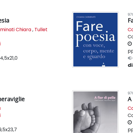
97
esia
F
minati Chiara
,
Tullet
Ca
C
i
9
pp
14,5x21,0
€ 
di
97
meraviglie
A 
a
Ca
i
C
9,5x23,7
pp