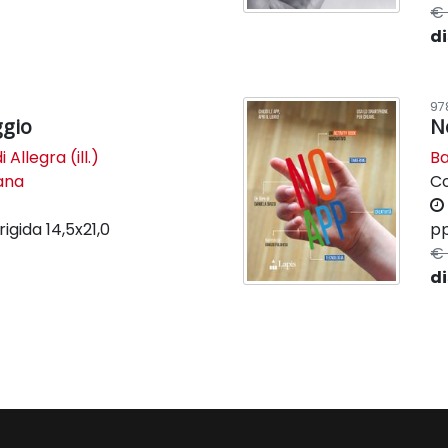
€ 
di
97
ggio
N
i Allegra (ill.)
Ba
lana
C
rigida
14,5x21,0
pp
€ 
di