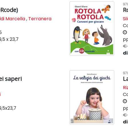
97
Rcode)
R
di Marcella
,
Terranera
Si
C
5
9,5 x 23,7
pp
€ 
di
97
ei saperi
La
Ri
i
C
9,5x23,7
pp
€ 
di