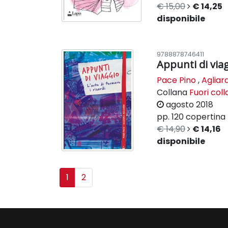
€ 15,00
€ 14,25
disponibile
9788878746411
Appunti di via
Pace Pino
,
Agliard
Collana
Fuori col
agosto 2018
pp. 120
copertina 
€ 14,90
€ 14,16
disponibile
1
2