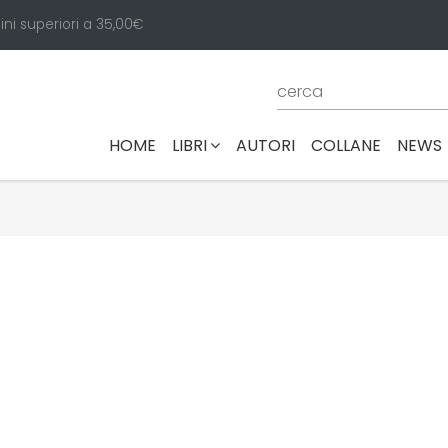
ini superiori a 35,00€
(CURRENT)
HOME
LIBRI
AUTORI
COLLANE
NEWS