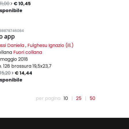
11,00
€ 10,45
sponibile
88878746084
o app
ssi Daniela
,
Fulghesu Ignazio (ill.)
ollana
Fuori collana
maggio 2018
. 128
brossura
19,5x23,7
15,20
€ 14,44
sponibile
per pagina
10
|
25
|
50