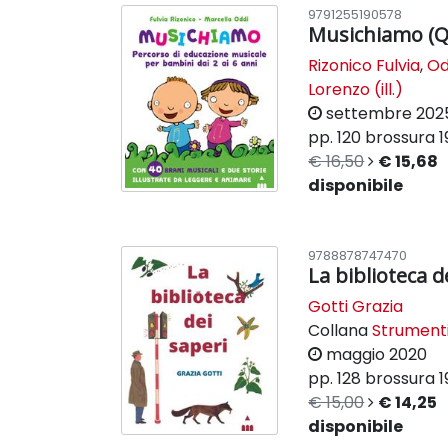
9791255190578
Musichiamo (Q
Rizonico Fulvia
,
Od
Lorenzo (ill.)
settembre 202
pp. 120
brossura
1
€ 16,50
€ 15,68
disponibile
9788878747470
La biblioteca d
Gotti Grazia
Collana
Strument
maggio 2020
pp. 128
brossura
1
€ 15,00
€ 14,25
disponibile