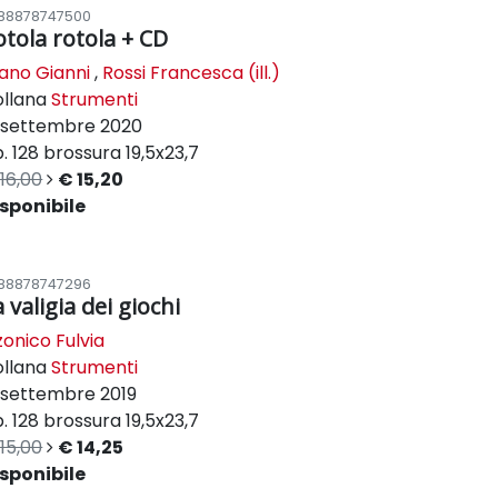
88878747500
otola rotola + CD
lano Gianni
,
Rossi Francesca (ill.)
ollana
Strumenti
settembre 2020
. 128
brossura
19,5x23,7
16,00
€ 15,20
sponibile
88878747296
 valigia dei giochi
zonico Fulvia
ollana
Strumenti
settembre 2019
. 128
brossura
19,5x23,7
15,00
€ 14,25
sponibile