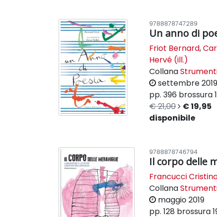
9788878747289
Un anno di po
Friot Bernard
,
Car
Hervé (ill.)
Collana
Strument
settembre 201
pp. 396
brossura
€ 21,00
€ 19,95
disponibile
9788878746794
Il corpo delle 
Francucci Cristin
Collana
Strument
maggio 2019
pp. 128
brossura
1