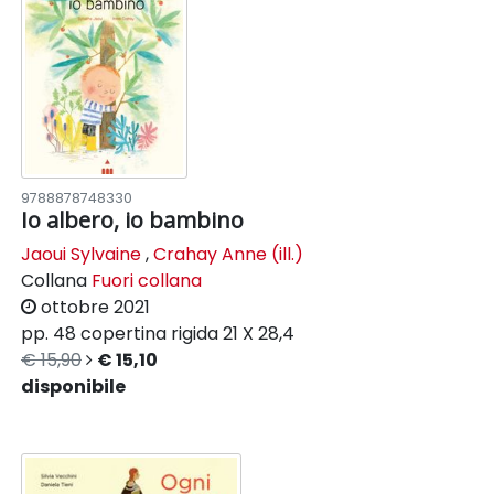
9788878748330
Io albero, io bambino
Jaoui Sylvaine
,
Crahay Anne (ill.)
Collana
Fuori collana
ottobre 2021
pp. 48
copertina rigida
21 X 28,4
€ 15,90
€ 15,10
disponibile