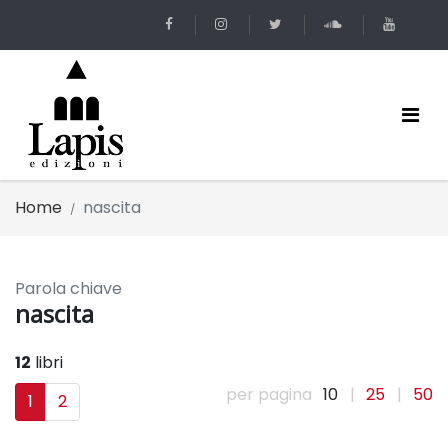
Home
nascita
Parola chiave
nascita
12
libri
per pagina
10
|
25
|
50
1
2