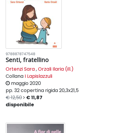
9788878747548
Senti, fratellino
Ortenzi Sara
,
Orzali Ilaria (ill.)
Collana
I Lapislazzuli
maggio 2020
pp. 32
copertina rigida
20,3x21,5
€ 12,50
€ 11,87
disponibile