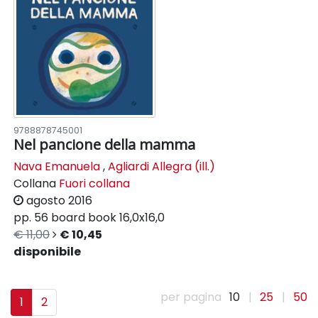
9788878745001
Nel pancione della mamma
Nava Emanuela
,
Agliardi Allegra (ill.)
Collana
Fuori collana
agosto 2016
pp. 56
board book
16,0x16,0
€ 11,00
€ 10,45
disponibile
per pagina
10
|
25
|
50
1
2