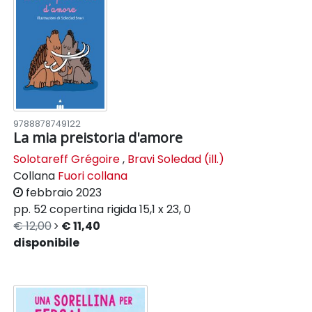
9788878749122
La mia preistoria d'amore
Solotareff Grégoire
,
Bravi Soledad (ill.)
Collana
Fuori collana
febbraio 2023
pp. 52
copertina rigida
15,1 x 23, 0
€ 12,00
€ 11,40
disponibile