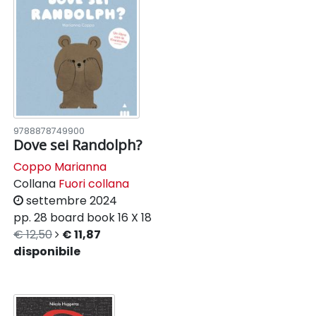
9788878749900
Dove sei Randolph?
Coppo Marianna
Collana
Fuori collana
settembre 2024
pp. 28
board book
16 X 18
€ 12,50
€ 11,87
disponibile