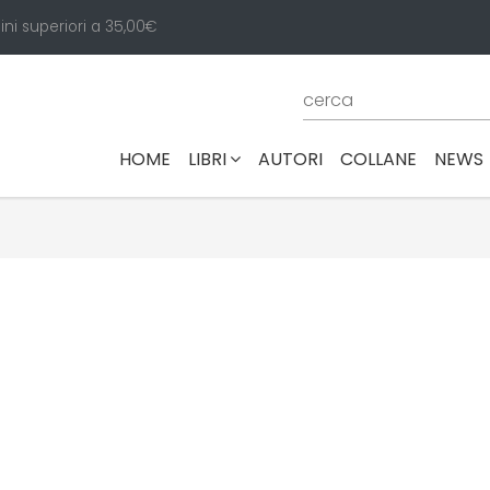
ini superiori a 35,00€
(CURRENT)
HOME
LIBRI
AUTORI
COLLANE
NEWS