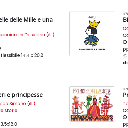
97
elle delle Mille e una
B
Ca
uicciardini Desideria (ill.)
C
0
pp
flessibile
14,4 x 20,8
€ 
di
97
ieri e principesse
Pr
sca Simone (ill.)
T
le storie
C
13,5x18,0
pp