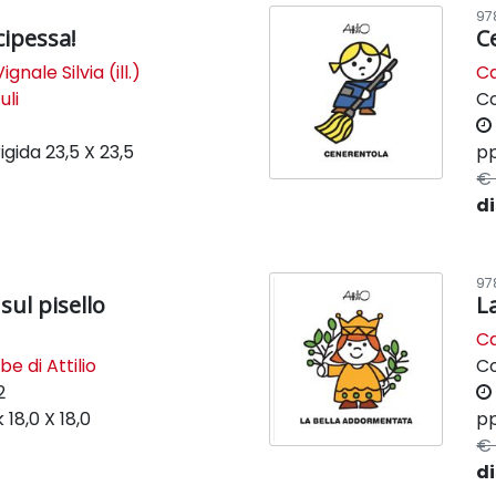
97
cipessa!
C
Vignale Silvia (ill.)
Ca
uli
C
igida
23,5 X 23,5
pp
€ 
di
97
sul pisello
L
Ca
be di Attilio
C
2
k
18,0 X 18,0
pp
€ 
di