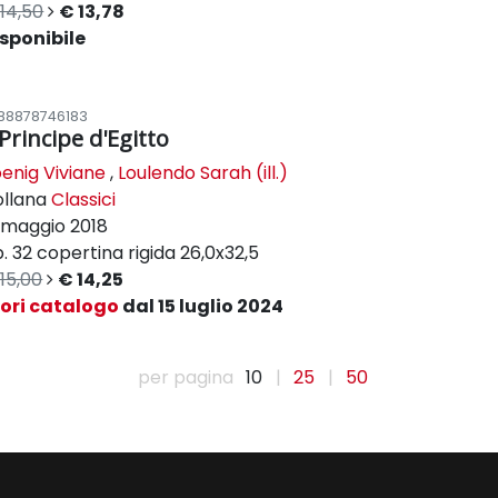
14,50
€ 13,78
sponibile
88878746183
 Principe d'Egitto
enig Viviane
,
Loulendo Sarah (ill.)
ollana
Classici
maggio 2018
. 32
copertina rigida
26,0x32,5
15,00
€ 14,25
uori catalogo
dal 15 luglio 2024
per pagina
10
|
25
|
50