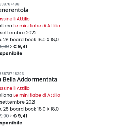
88878748811
enerentola
ssinelli Attilio
ollana
Le mini fiabe di Attilio
settembre 2022
. 28
board book
18,0 X 18,0
9,90
€ 9,41
sponibile
88878748293
a Bella Addormentata
ssinelli Attilio
ollana
Le mini fiabe di Attilio
settembre 2021
. 28
board book
18,0 X 18,0
9,90
€ 9,41
sponibile