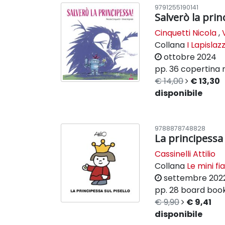
9791255190141
Salverò la prin
Cinquetti Nicola
,
Collana
I Lapislazz
ottobre 2024
pp. 36
copertina r
€ 14,00
€ 13,30
disponibile
9788878748828
La principessa 
Cassinelli Attilio
Collana
Le mini fia
settembre 202
pp. 28
board boo
€ 9,90
€ 9,41
disponibile