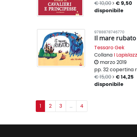
€ 10,00
€ 9,50
disponibile
9788878746770
Il mare rubato
Tessaro Gek
Collana
I Lapislazz
marzo 2019
pp. 32
copertina r
€ 15,00
€ 14,25
disponibile
1
2
3
...
4