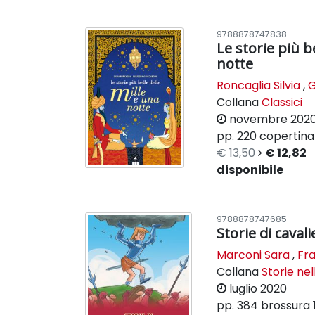
9788878747838
Le storie più b
notte
Roncaglia Silvia
,
G
Collana
Classici
novembre 202
pp. 220
copertina 
€ 13,50
€ 12,82
disponibile
9788878747685
Storie di caval
Marconi Sara
,
Fra
Collana
Storie nel
luglio 2020
pp. 384
brossura