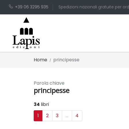
+39 06 3295 935
Spedizioni nazionali gratuite per ord
Home
principesse
Parola chiave
principesse
34
libri
1
2
3
...
4