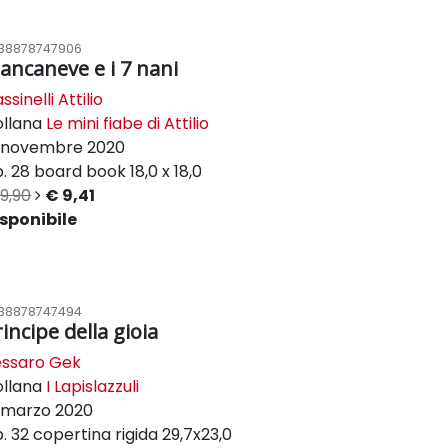
88878747906
iancaneve e i 7 nani
ssinelli Attilio
ollana
Le mini fiabe di Attilio
novembre 2020
. 28
board book
18,0 x 18,0
9,90
€ 9,41
sponibile
88878747494
incipe della gioia
essaro Gek
ollana
I Lapislazzuli
marzo 2020
. 32
copertina rigida
29,7x23,0