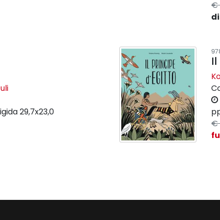
€ 
di
97
Il
Ko
uli
C
igida
29,7x23,0
pp
€ 
f