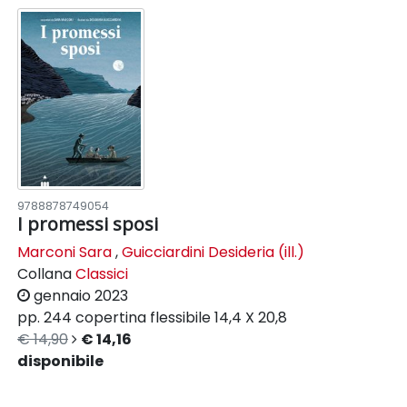
9788878749054
I promessi sposi
Marconi Sara
,
Guicciardini Desideria (ill.)
Collana
Classici
gennaio 2023
pp. 244
copertina flessibile
14,4 X 20,8
€ 14,90
€ 14,16
disponibile