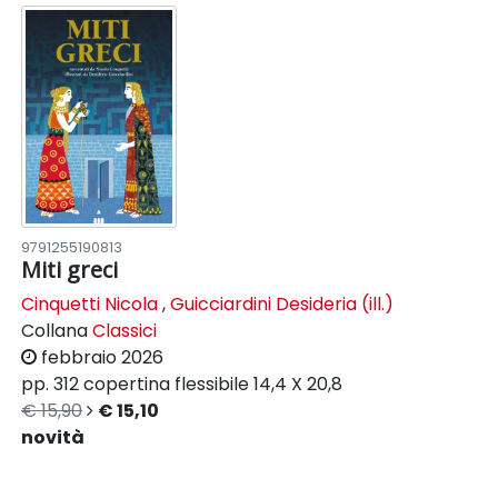
9791255190813
Miti greci
Cinquetti Nicola
,
Guicciardini Desideria (ill.)
Collana
Classici
febbraio 2026
pp. 312
copertina flessibile
14,4 X 20,8
€ 15,90
€ 15,10
novità