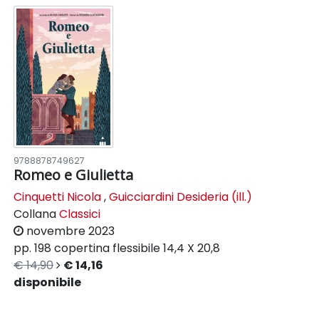
9788878749627
Romeo e Giulietta
Cinquetti Nicola
,
Guicciardini Desideria (ill.)
Collana
Classici
novembre 2023
pp. 198
copertina flessibile
14,4 X 20,8
€ 14,90
€ 14,16
disponibile