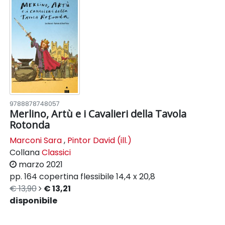
9788878748057
Merlino, Artù e i Cavalieri della Tavola
Rotonda
Marconi Sara
,
Pintor David (ill.)
Collana
Classici
marzo 2021
pp. 164
copertina flessibile
14,4 x 20,8
€ 13,90
€ 13,21
disponibile