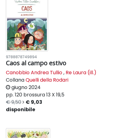
9788878749894
Caos al campo estivo
Canobbio Andrea Tullio
,
Re Laura (ill.)
Collana
Quelli della Rodari
giugno 2024
pp. 120
brossura
13 X 19,5
€ 9,50
€ 9,03
disponibile