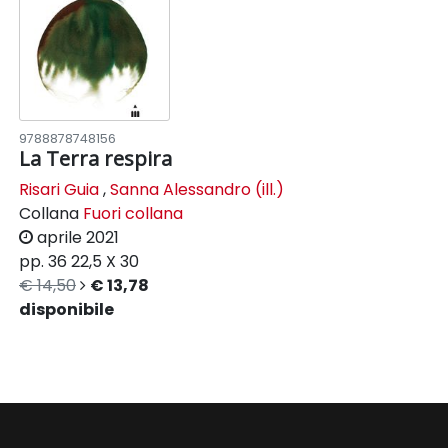
9788878748156
La Terra respira
Risari Guia
,
Sanna Alessandro (ill.)
Collana
Fuori collana
aprile 2021
pp. 36
22,5 X 30
€ 14,50
€ 13,78
disponibile