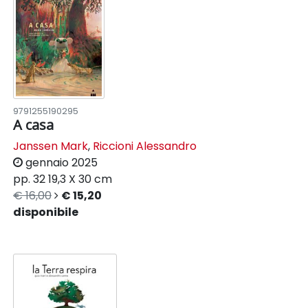
9791255190295
A casa
Janssen Mark
,
Riccioni Alessandro
gennaio 2025
pp. 32
19,3 X 30 cm
€ 16,00
€ 15,20
disponibile