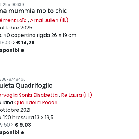
91255190639
na mummia molto chic
ément Loïc
,
Arnal Julien (ill.)
ottobre 2025
. 40
copertina rigida
26 X 19 cm
15,00
€ 14,25
sponibile
88878748460
uieta Quadrifoglio
rvaglia Sonia Elisabetta
,
Re Laura (ill.)
ollana
Quelli della Rodari
ottobre 2021
. 120
brossura
13 X 19,5
9,50
€ 9,03
sponibile