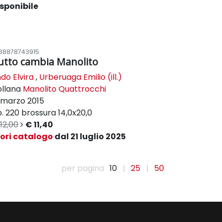
sponibile
88878743915
utto cambia Manolito
ndo Elvira
,
Urberuaga Emilio (ill.)
ollana
Manolito Quattrocchi
marzo 2015
. 220
brossura
14,0x20,0
12,00
€ 11,40
uori catalogo
dal 21 luglio 2025
per pagina
10
|
25
|
50