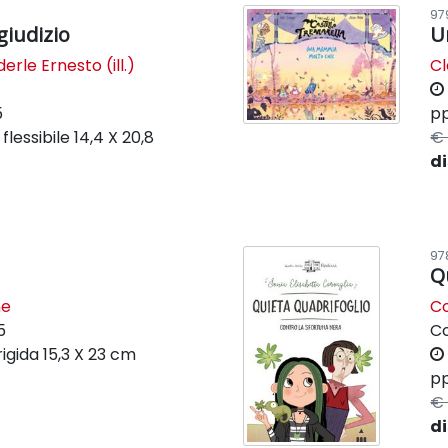
97
giudizio
U
erle Ernesto (ill.)
Cl
5
pp
flessibile
14,4 X 20,8
€ 
di
97
Q
ne
Co
5
C
rigida
15,3 X 23 cm
pp
€ 
di