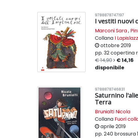
9788878747197
I vestiti nuovi
Marconi Sara
,
Pin
Collana
I Lapislazz
ottobre 2019
pp. 32
copertina r
€ 14,90
€ 14,16
disponibile
9788878746831
Saturnino l'ali
Terra
Brunialti Nicola
Collana
Fuori col
aprile 2019
pp. 240
brossura