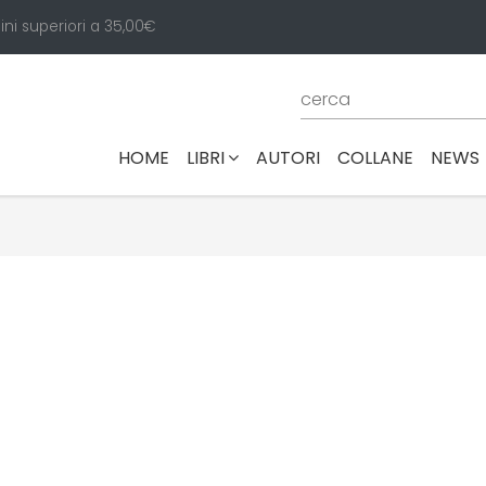
ini superiori a 35,00€
(CURRENT)
HOME
LIBRI
AUTORI
COLLANE
NEWS