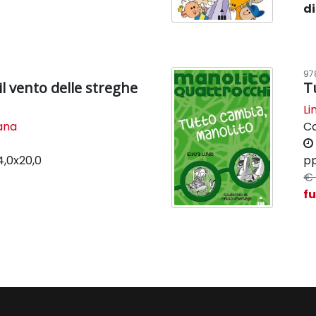
di
97
l vento delle streghe
T
Li
lana
C
4,0x20,0
pp
€ 
f