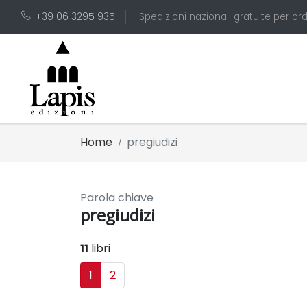
+39 06 3295 935
Spedizioni nazionali gratuite per ord
Home
pregiudizi
Parola chiave
pregiudizi
11
libri
1
2