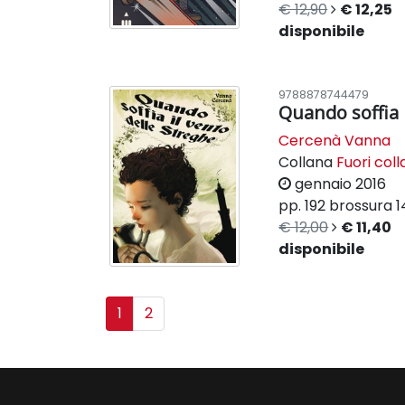
€ 12,90
€ 12,25
disponibile
9788878744479
Quando soffia i
Cercenà Vanna
Collana
Fuori col
gennaio 2016
pp. 192
brossura
1
€ 12,00
€ 11,40
disponibile
1
2