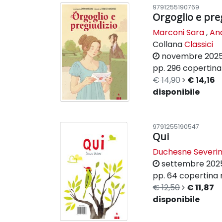
9791255190769
Orgoglio e pre
Marconi Sara
,
And
Collana
Classici
novembre 202
pp. 296
copertina 
€ 14,90
€ 14,16
disponibile
9791255190547
Qui
Duchesne Severi
settembre 202
pp. 64
copertina 
€ 12,50
€ 11,87
disponibile