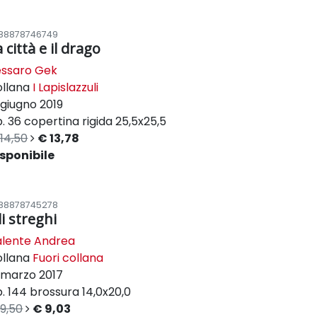
88878746749
 città e il drago
essaro Gek
ollana
I Lapislazzuli
giugno 2019
. 36
copertina rigida
25,5x25,5
14,50
€ 13,78
sponibile
88878745278
li streghi
alente Andrea
ollana
Fuori collana
marzo 2017
. 144
brossura
14,0x20,0
9,50
€ 9,03