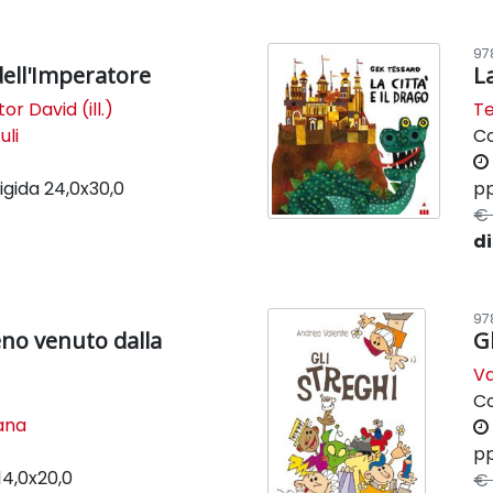
97
 dell'Imperatore
La
tor David (ill.)
T
uli
C
igida
24,0x30,0
pp
€ 
di
97
eno venuto dalla
G
V
C
lana
pp
14,0x20,0
€ 