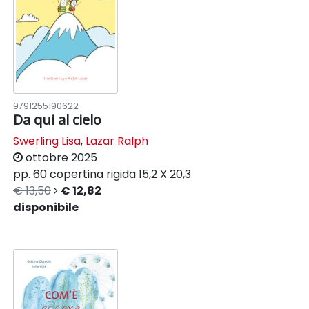
9791255190622
Da qui al cielo
Swerling Lisa
,
Lazar Ralph
ottobre 2025
pp. 60
copertina rigida
15,2 X 20,3
€ 13,50
€ 12,82
disponibile