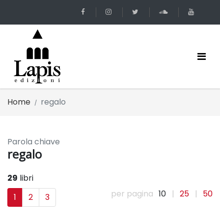
Home
regalo
Parola chiave
regalo
29
libri
per pagina
10
|
25
|
50
1
2
3