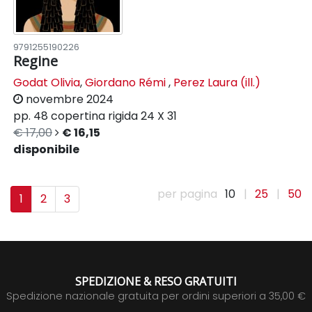
9791255190226
Regine
Godat Olivia
,
Giordano Rémi
,
Perez Laura (ill.)
novembre 2024
pp. 48
copertina rigida
24 X 31
€ 17,00
€ 16,15
disponibile
per pagina
10
|
25
|
50
1
2
3
SPEDIZIONE & RESO GRATUITI
Spedizione nazionale gratuita per ordini superiori a 35,00 €