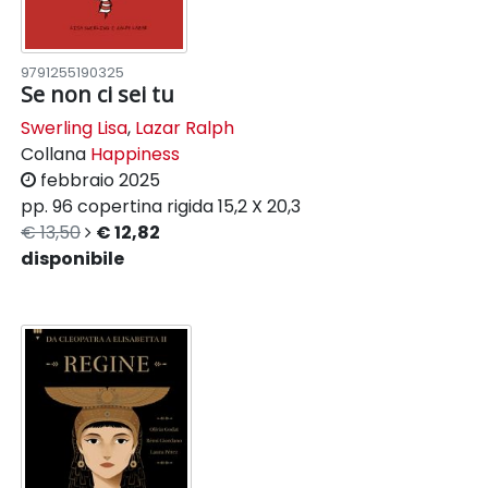
9791255190325
Se non ci sei tu
Swerling Lisa
,
Lazar Ralph
Collana
Happiness
febbraio 2025
pp. 96
copertina rigida
15,2 X 20,3
€ 13,50
€ 12,82
disponibile