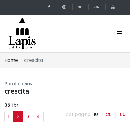
Home
crescita
Parola chiave
crescita
35
libri
per pagina
10
|
25
|
50
1
2
3
4