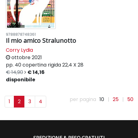
9788878748361
Il mio amico Stralunotto
Corry Lydia
ottobre 2021
pp. 40
copertina rigida
22,4 X 28
€ 14,90
€ 14,16
disponibile
per pagina
10
|
25
|
50
1
2
3
4