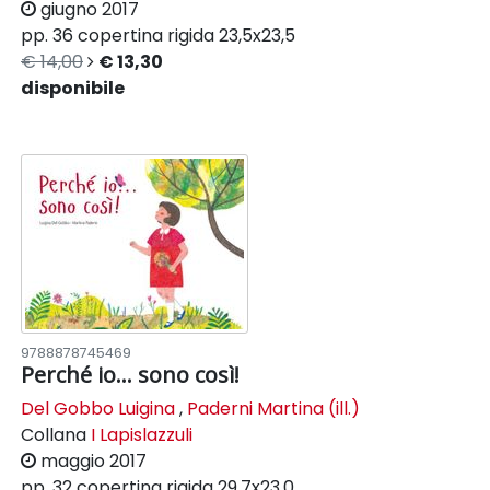
giugno 2017
pp. 36
copertina rigida
23,5x23,5
€ 14,00
€ 13,30
disponibile
9788878745469
Perché io… sono così!
Del Gobbo Luigina
,
Paderni Martina (ill.)
Collana
I Lapislazzuli
maggio 2017
pp. 32
copertina rigida
29,7x23,0