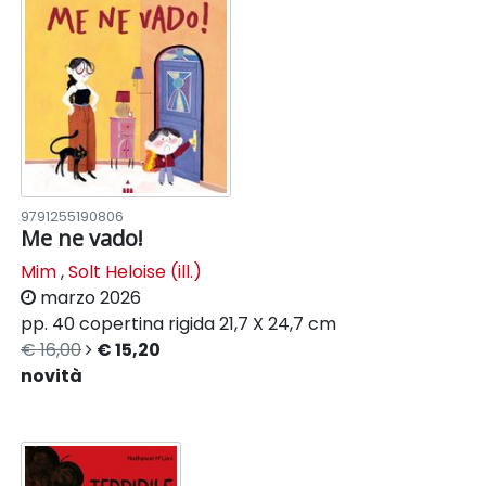
9791255190806
Me ne vado!
Mim
,
Solt Heloise (ill.)
marzo 2026
pp. 40
copertina rigida
21,7 X 24,7 cm
€ 16,00
€ 15,20
novità