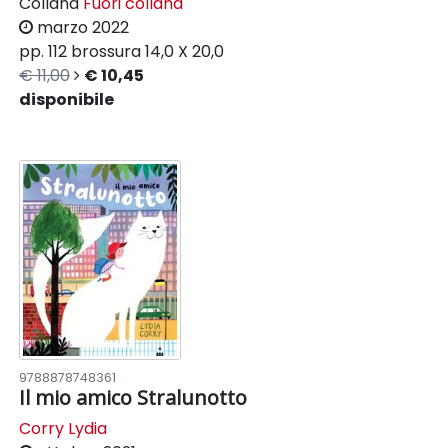
Collana
Fuori collana
marzo 2022
pp. 112
brossura
14,0 X 20,0
€ 11,00
€ 10,45
disponibile
9788878748361
Il mio amico Stralunotto
Corry Lydia