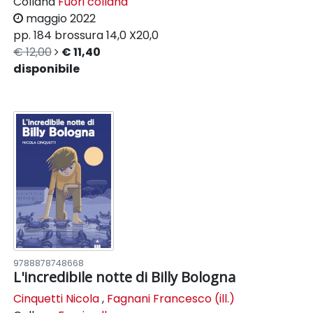
Collana
Fuori collana
maggio 2022
pp. 184
brossura
14,0 X20,0
€ 12,00
€ 11,40
disponibile
9788878748668
L'incredibile notte di Billy Bologna
Cinquetti Nicola
,
Fagnani Francesco (ill.)