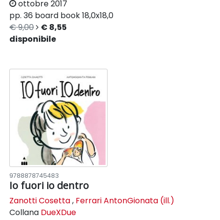
ottobre 2017
pp. 36
board book
18,0x18,0
€ 9,00
€ 8,55
disponibile
9788878745483
Io fuori io dentro
Zanotti Cosetta
,
Ferrari AntonGionata (ill.)
Collana
DueXDue