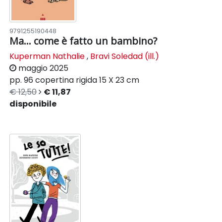
9791255190448
Ma... come è fatto un bambino?
Kuperman Nathalie
,
Bravi Soledad (ill.)
maggio 2025
pp. 96
copertina rigida
15 X 23 cm
€ 12,50
€ 11,87
disponibile