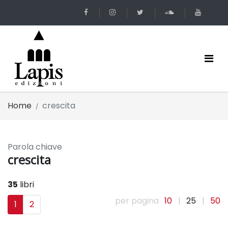
Home
crescita
Parola chiave
crescita
35
libri
per pagina
10
|
25
|
50
1
2