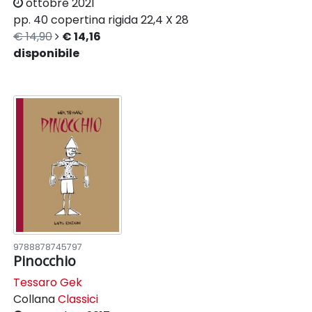
ottobre 2021
pp. 40
copertina rigida
22,4 X 28
€ 14,90
€ 14,16
disponibile
9788878745797
Pinocchio
Tessaro Gek
Collana
Classici