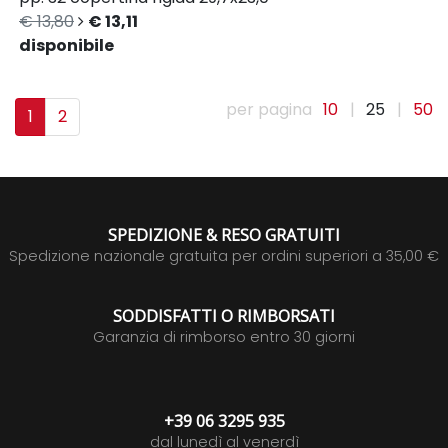
€ 13,80
€ 13,11
disponibile
per pagina
10
|
25
|
50
1
2
SPEDIZIONE & RESO GRATUITI
Spedizione nazionale gratuita per ordini superiori a 35,00 €
SODDISFATTI O RIMBORSATI
Garanzia di rimborso entro 30 giorni
+39 06 3295 935
dal lunedì al venerdì