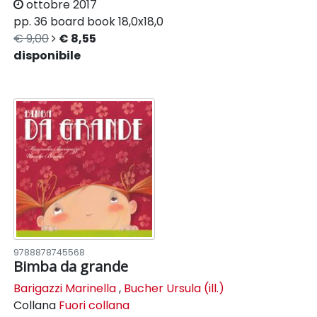
ottobre 2017
pp. 36
board book
18,0x18,0
€ 9,00
€ 8,55
disponibile
9788878745568
Bimba da grande
Barigazzi Marinella
,
Bucher Ursula (ill.)
Collana
Fuori collana