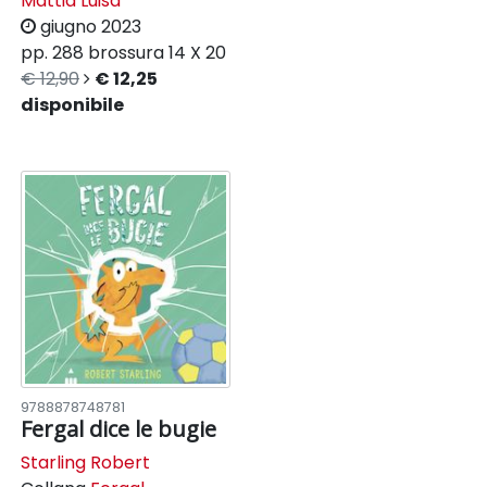
Mattia Luisa
giugno 2023
pp. 288
brossura
14 X 20
€ 12,90
€ 12,25
disponibile
9788878748781
Fergal dice le bugie
Starling Robert