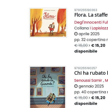
9791255190363
Flora. La staff
Degl'Innocenti Ful
Collana
I Lapislazz
aprile 2025
pp. 32
copertina r
€ 16,00
€ 15,20
disponibile
9791255190257
Chi ha rubato 
Senoussi Samir
,
M
gennaio 2025
pp. 40
copertina 
€ 16,00
€ 15,20
disponibile