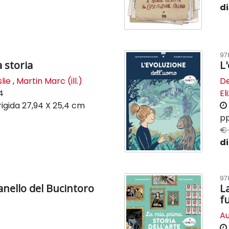
di
97
 storia
L
lie
,
Martin Marc (ill.)
De
4
El
rigida
27,94 X 25,4 cm
pp
€ 
di
97
anello del Bucintoro
L
f
Au