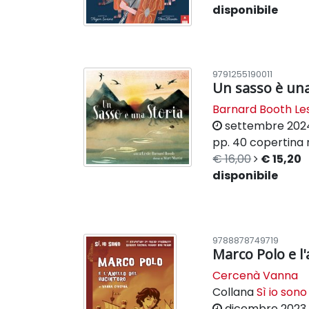
disponibile
9791255190011
Un sasso è una
Barnard Booth Les
settembre 202
pp. 40
copertina 
€ 16,00
€ 15,20
disponibile
9788878749719
Marco Polo e l'
Cercenà Vanna
Collana
Sì io sono
dicembre 2023