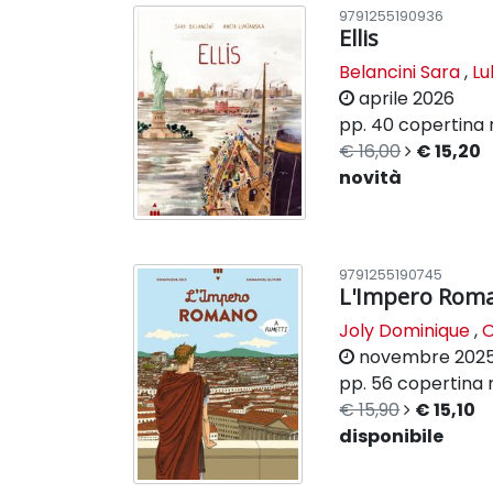
9791255190936
Ellis
Belancini Sara
,
Lu
aprile 2026
pp. 40
copertina 
€ 16,00
€ 15,20
novità
9791255190745
L'Impero Roma
Joly Dominique
,
O
novembre 202
pp. 56
copertina r
€ 15,90
€ 15,10
disponibile