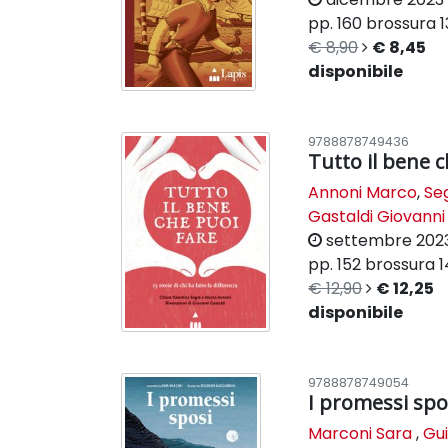
pp. 160
brossura
1
€ 8,90
€ 8,45
disponibile
9788878749436
Tutto il bene 
Annoni Marco
,
Se
Gastaldi Giovanni (
settembre 202
pp. 152
brossura
1
€ 12,90
€ 12,25
disponibile
9788878749054
I promessi spo
Marconi Sara
,
Gui