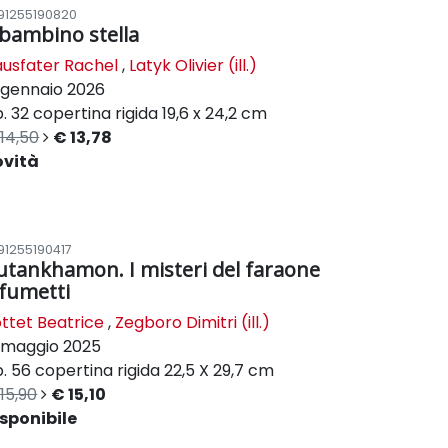
91255190820
l bambino stella
usfater Rachel
,
Latyk Olivier (ill.)
gennaio 2026
. 32
copertina rigida
19,6 x 24,2 cm
14,50
€ 13,78
ovità
91255190417
utankhamon. I misteri del faraone
 fumetti
ttet Beatrice
,
Zegboro Dimitri (ill.)
maggio 2025
. 56
copertina rigida
22,5 X 29,7 cm
15,90
€ 15,10
sponibile