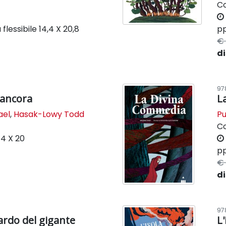
C
flessibile
14,4 X 20,8
pp
€ 
di
97
 ancora
L
ael
,
Hasak-Lowy Todd
Pu
C
14 X 20
pp
€ 
di
97
ardo del gigante
L