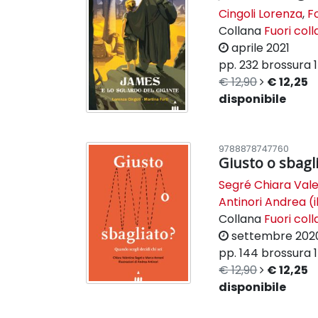
Cingoli Lorenza
,
F
Collana
Fuori col
aprile 2021
pp. 232
brossura
€ 12,90
€ 12,25
disponibile
9788878747760
Giusto o sbagl
Segré Chiara Val
Antinori Andrea (il
Collana
Fuori col
settembre 202
pp. 144
brossura
€ 12,90
€ 12,25
disponibile