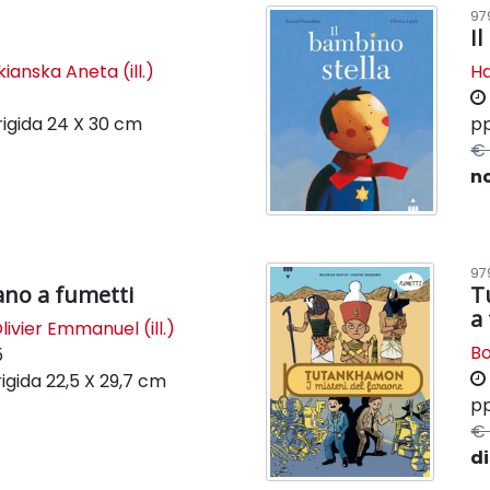
97
I
kianska Aneta (ill.)
Ha
rigida
24 X 30 cm
pp
€ 
n
97
no a fumetti
T
a
livier Emmanuel (ill.)
Bo
5
igida
22,5 X 29,7 cm
pp
€ 
di