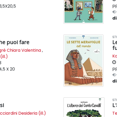
pp
3,5X20,5
€ 
di
97
che puoi fare
L
f
gré Chiara Valentina
,
Ko
ill.)
3
pp
4,5 X 20
€ 
di
97
si
L
cciardini Desideria (ill.)
T