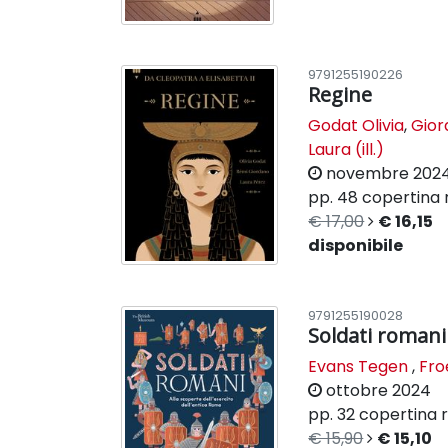
9791255190226
Regine
Godat Olivia
,
Gior
Laura (ill.)
novembre 202
pp. 48
copertina 
€ 17,00
€ 16,15
disponibile
9791255190028
Soldati romani
Evans Tegen
,
Fro
ottobre 2024
pp. 32
copertina r
€ 15,90
€ 15,10