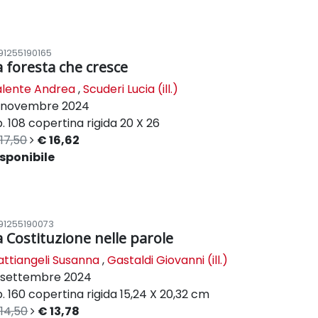
91255190165
a foresta che cresce
alente Andrea
,
Scuderi Lucia (ill.)
novembre 2024
. 108
copertina rigida
20 X 26
17,50
€ 16,62
sponibile
91255190073
a Costituzione nelle parole
ttiangeli Susanna
,
Gastaldi Giovanni (ill.)
settembre 2024
. 160
copertina rigida
15,24 X 20,32 cm
14,50
€ 13,78