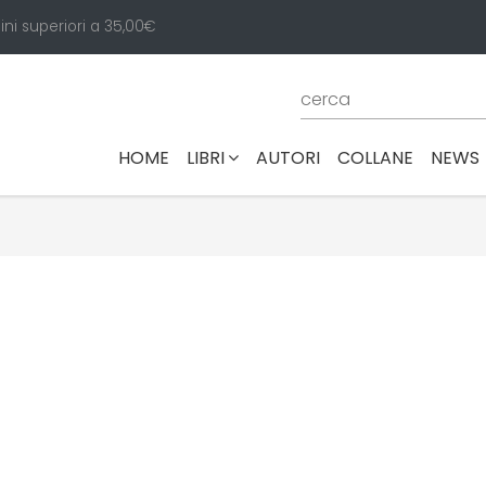
ini superiori a 35,00€
(CURRENT)
HOME
LIBRI
AUTORI
COLLANE
NEWS