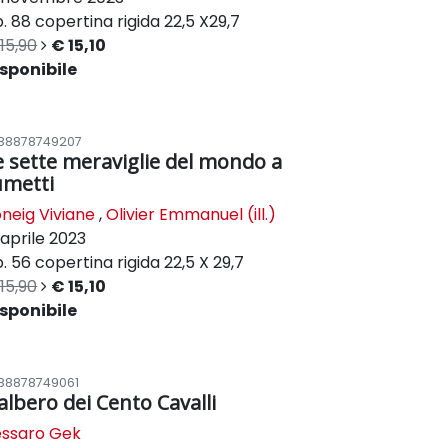
. 88
copertina rigida
22,5 X29,7
15,90
€ 15,10
sponibile
88878749207
e sette meraviglie del mondo a
umetti
neig Viviane
,
Olivier Emmanuel (ill.)
aprile 2023
. 56
copertina rigida
22,5 X 29,7
15,90
€ 15,10
sponibile
88878749061
'albero dei Cento Cavalli
essaro Gek