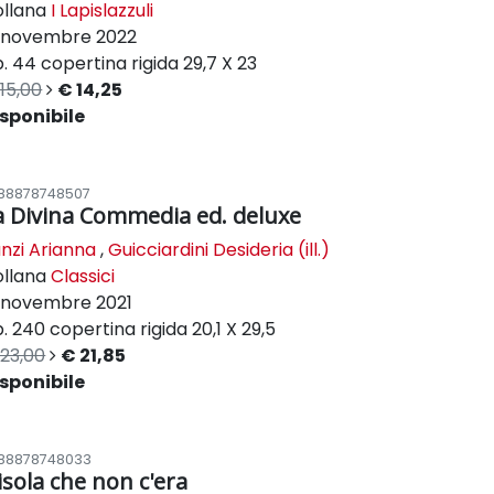
ollana
I Lapislazzuli
novembre 2022
. 44
copertina rigida
29,7 X 23
15,00
€ 14,25
sponibile
88878748507
a Divina Commedia ed. deluxe
nzi Arianna
,
Guicciardini Desideria (ill.)
ollana
Classici
novembre 2021
. 240
copertina rigida
20,1 X 29,5
23,00
€ 21,85
sponibile
88878748033
'isola che non c'era