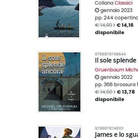
Collana
Classici
gennaio 2023
pp. 244
copertina 
€ 14,90
€ 14,16
disponibile
9788878748644
Il sole splende
Gruenbaum Mich
gennaio 2022
pp. 368
brossura
€ 14,50
€ 13,78
disponibile
9788878748101
James e lo sgu