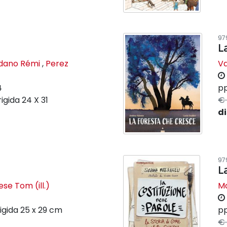
97
L
dano Rémi
,
Perez
V
4
pp
rigida
24 X 31
€ 
di
97
L
ese Tom (ill.)
Ma
igida
25 x 29 cm
pp
€ 