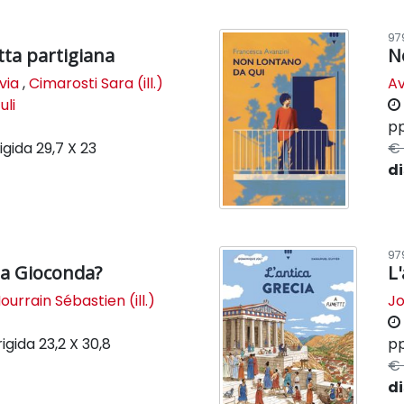
97
etta partigiana
N
via
,
Cimarosti Sara (ill.)
Av
uli
pp
igida
29,7 X 23
€ 
di
97
la Gioconda?
L
ourrain Sébastien (ill.)
Jo
rigida
23,2 X 30,8
pp
€ 
di