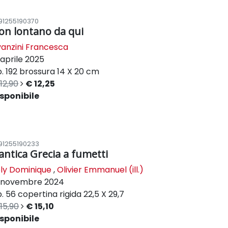
91255190370
on lontano da qui
anzini Francesca
aprile 2025
. 192
brossura
14 X 20 cm
12,90
€ 12,25
sponibile
91255190233
'antica Grecia a fumetti
ly Dominique
,
Olivier Emmanuel (ill.)
novembre 2024
. 56
copertina rigida
22,5 X 29,7
15,90
€ 15,10
sponibile