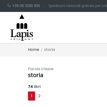
+39 06 3295 935
Spedizioni nazionali gratuite per ord
Home
storia
Parola chiave
storia
74
libri
1
2