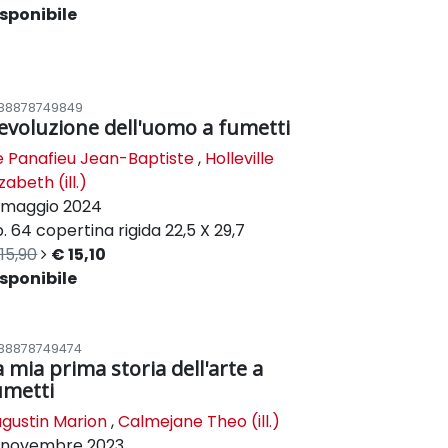
sponibile
88878749849
'evoluzione dell'uomo a fumetti
 Panafieu Jean-Baptiste
,
Holleville
izabeth (ill.)
maggio 2024
. 64
copertina rigida
22,5 X 29,7
15,90
€ 15,10
sponibile
88878749474
a mia prima storia dell'arte a
umetti
gustin Marion
,
Calmejane Theo (ill.)
novembre 2023