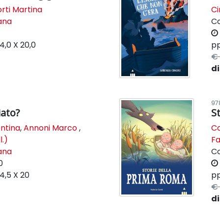
orti Martina
Ci
lana
C
14,0 X 20,0
pp
€ 
di
97
iato?
S
entina
,
Annoni Marco
,
Co
l.)
Fa
lana
C
0
14,5 X 20
pp
€ 
di