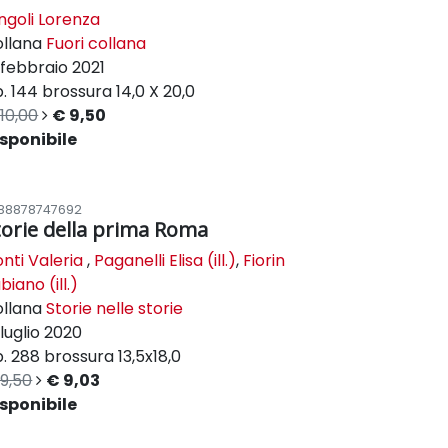
ngoli Lorenza
ollana
Fuori collana
febbraio 2021
. 144
brossura
14,0 X 20,0
10,00
€ 9,50
sponibile
88878747692
torie della prima Roma
nti Valeria
,
Paganelli Elisa (ill.)
,
Fiorin
biano (ill.)
ollana
Storie nelle storie
luglio 2020
. 288
brossura
13,5x18,0
9,50
€ 9,03
sponibile