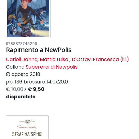
9788878746299
Rapimento a NewPolis
Carioli Janna
,
Mattia Luisa
,
D'Ottavi Francesca (ill.)
Collana
Supereroi di Newpolis
agosto 2018
pp. 136
brossura
14,0x20,0
€ 10,00
€ 9,50
disponibile