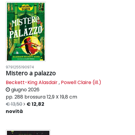
9791255190974
Mistero a palazzo
Beckett-King Alasdair
,
Powell Claire (ill.)
giugno 2026
pp. 288
brossura
12,9 X 19,8 cm
€ 13,50
€ 12,82
novità