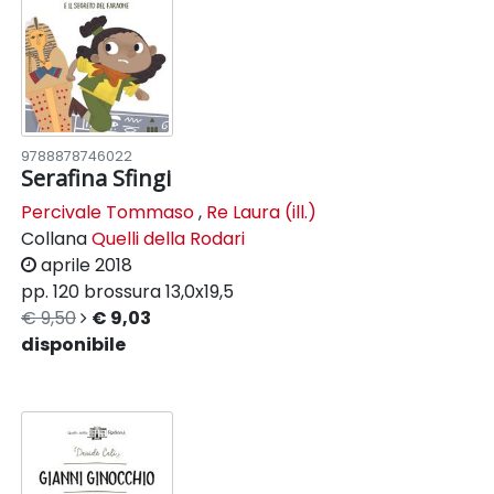
9788878746022
Serafina Sfingi
Percivale Tommaso
,
Re Laura (ill.)
Collana
Quelli della Rodari
aprile 2018
pp. 120
brossura
13,0x19,5
€ 9,50
€ 9,03
disponibile