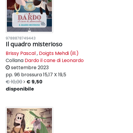
9788878749443
Il quadro misterioso
Brissy Pascal
,
Doigts Mehdi (ill.)
Collana
Dardo il cane di Leonardo
settembre 2023
pp. 96
brossura
15,17 X 19,5
€ 10,00
€ 9,50
disponibile