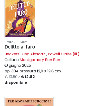
9791255190462
Delitto al faro
Beckett-King Alasdair
,
Powell Claire (ill.)
Collana
Montgomery Bon Bon
giugno 2025
pp. 304
brossura
12,9 X 19,8 cm
€ 13,50
€ 12,82
disponibile