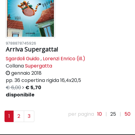
9788878745926
Arriva Supergatta!
Sgardoli Guido
,
Lorenzi Enrico (ill.)
Collana
Supergatta
gennaio 2018
pp. 36
copertina rigida
16,4x20,5
€ 6,00
€ 5,70
disponibile
per pagina
10
|
25
|
50
1
2
3