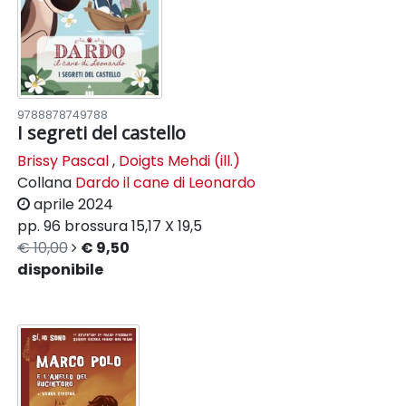
9788878749788
I segreti del castello
Brissy Pascal
,
Doigts Mehdi (ill.)
Collana
Dardo il cane di Leonardo
aprile 2024
pp. 96
brossura
15,17 X 19,5
€ 10,00
€ 9,50
disponibile