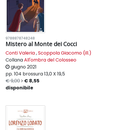
9788878748248
Mistero al Monte dei Cocci
Conti Valeria
,
Scoppola Giacomo (ill.)
Collana
All'ombra del Colosseo
giugno 2021
pp. 104
brossura
13,0 X 19,5
€ 9,00
€ 8,55
disponibile