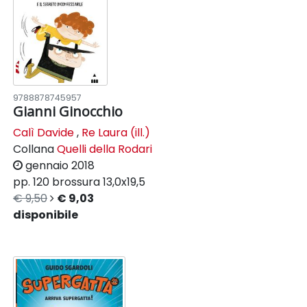
9788878745957
Gianni Ginocchio
Calì Davide
,
Re Laura (ill.)
Collana
Quelli della Rodari
gennaio 2018
pp. 120
brossura
13,0x19,5
€ 9,50
€ 9,03
disponibile