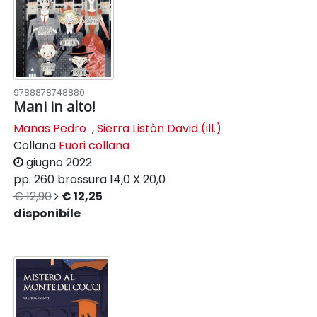
9788878748880
Mani in alto!
Mañas Pedro
,
Sierra Listòn David (ill.)
Collana
Fuori collana
giugno 2022
pp. 260
brossura
14,0 X 20,0
€ 12,90
€ 12,25
disponibile