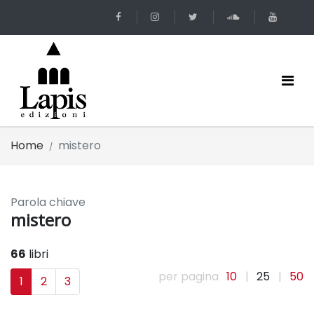
Home
mistero
Parola chiave
mistero
66
libri
per pagina
10
|
25
|
50
1
2
3