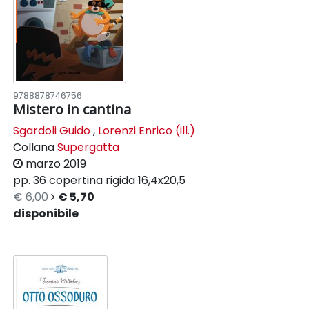
9788878746756
Mistero in cantina
Sgardoli Guido
,
Lorenzi Enrico (ill.)
Collana
Supergatta
marzo 2019
pp. 36
copertina rigida
16,4x20,5
€ 6,00
€ 5,70
disponibile