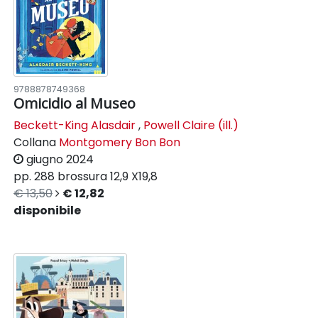
9788878749368
Omicidio al Museo
Beckett-King Alasdair
,
Powell Claire (ill.)
Collana
Montgomery Bon Bon
giugno 2024
pp. 288
brossura
12,9 X19,8
€ 13,50
€ 12,82
disponibile