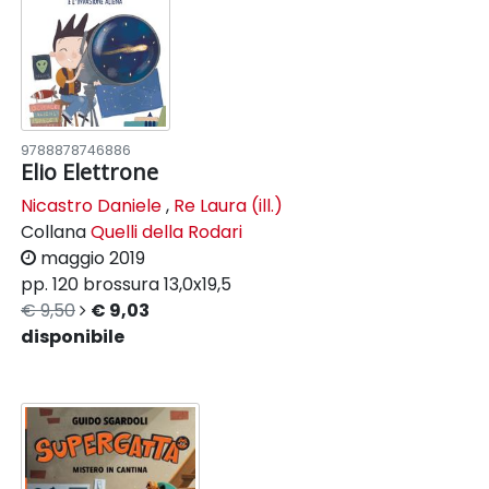
9788878746886
Elio Elettrone
Nicastro Daniele
,
Re Laura (ill.)
Collana
Quelli della Rodari
maggio 2019
pp. 120
brossura
13,0x19,5
€ 9,50
€ 9,03
disponibile