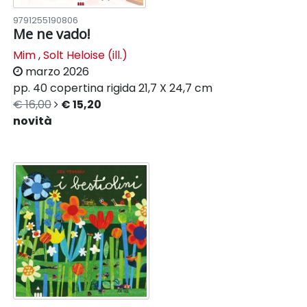
9791255190806
Me ne vado!
Mim
,
Solt Heloise (ill.)
marzo 2026
pp. 40
copertina rigida
21,7 X 24,7 cm
€ 16,00
€ 15,20
novità