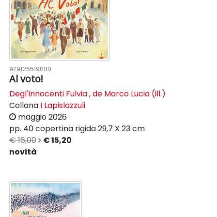
9791255190110
Al voto!
Degl'Innocenti Fulvia
,
de Marco Lucia (ill.)
Collana
I Lapislazzuli
maggio 2026
pp. 40
copertina rigida
29,7 X 23 cm
€ 16,00
€ 15,20
novità