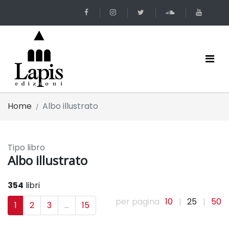
Home
Albo illustrato
Tipo libro
Albo illustrato
354
libri
per pagina
10
|
25
|
50
1
2
3
...
15