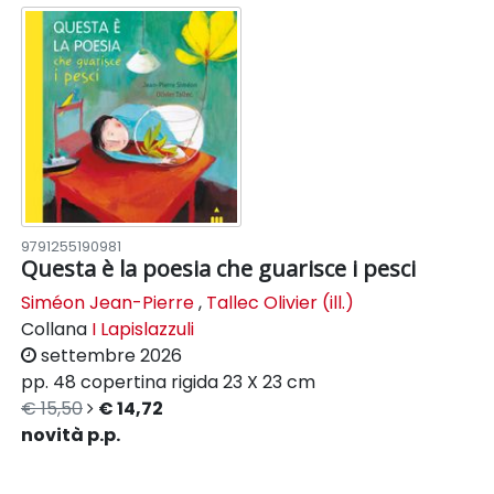
9791255190981
Questa è la poesia che guarisce i pesci
Siméon Jean-Pierre
,
Tallec Olivier (ill.)
Collana
I Lapislazzuli
settembre 2026
pp. 48
copertina rigida
23 X 23 cm
€ 15,50
€ 14,72
novità p.p.