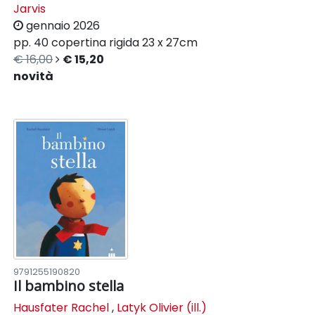
Jarvis
gennaio 2026
pp. 40
copertina rigida
23 x 27cm
€ 16,00
€ 15,20
novità
9791255190820
Il bambino stella
Hausfater Rachel
,
Latyk Olivier (ill.)