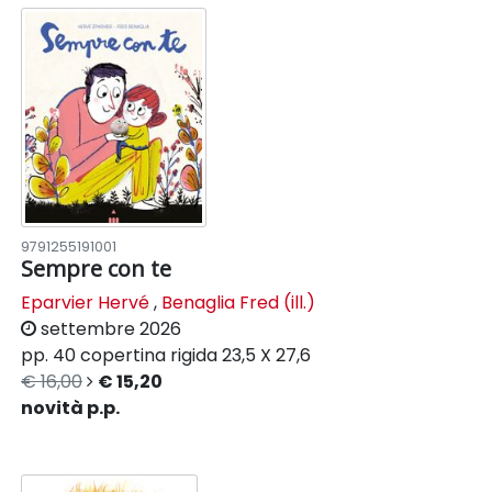
9791255191001
Sempre con te
Eparvier Hervé
,
Benaglia Fred (ill.)
settembre 2026
pp. 40
copertina rigida
23,5 X 27,6
€ 16,00
€ 15,20
novità p.p.