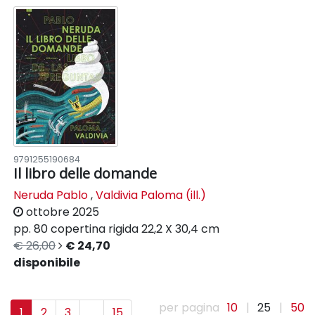
9791255190684
Il libro delle domande
Neruda Pablo
,
Valdivia Paloma (ill.)
ottobre 2025
pp. 80
copertina rigida
22,2 X 30,4 cm
€ 26,00
€ 24,70
disponibile
per pagina
10
|
25
|
50
1
2
3
...
15