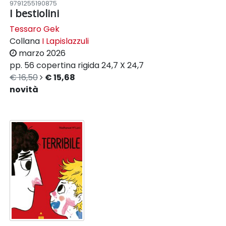
9791255190875
I bestiolini
Tessaro Gek
Collana
I Lapislazzuli
marzo 2026
pp. 56
copertina rigida
24,7 X 24,7
€ 16,50
€ 15,68
novità