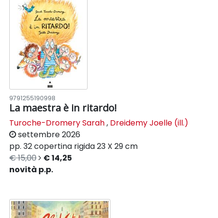
9791255190998
La maestra è in ritardo!
Turoche-Dromery Sarah
,
Dreidemy Joelle (ill.)
settembre 2026
pp. 32
copertina rigida
23 X 29 cm
€ 15,00
€ 14,25
novità p.p.