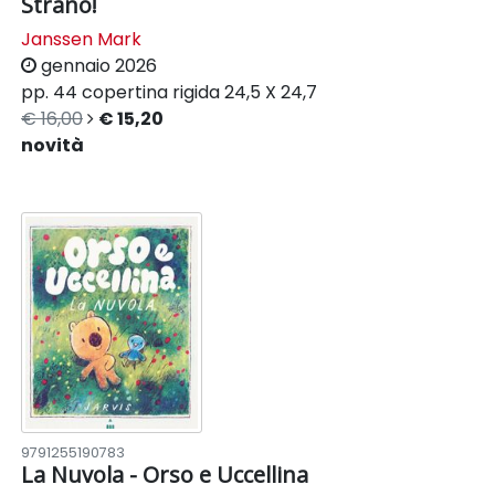
Strano!
Janssen Mark
gennaio 2026
pp. 44
copertina rigida
24,5 X 24,7
€ 16,00
€ 15,20
novità
9791255190783
La Nuvola - Orso e Uccellina