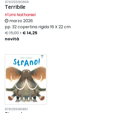
9791255190868
Terribile
H'Limi Nathaniel
marzo 2026
pp. 32
copertina rigida
16 X 22 cm
€ 15,00
€ 14,25
novità
9791255190851