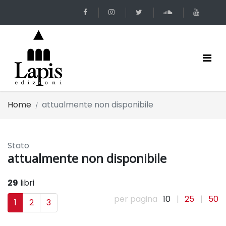
Home
attualmente non disponibile
Stato
attualmente non disponibile
29
libri
per pagina
10
|
25
|
50
1
2
3