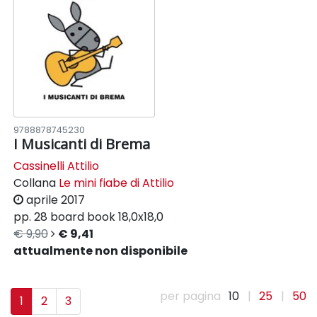
9788878745230
I Musicanti di Brema
Cassinelli Attilio
Collana
Le mini fiabe di Attilio
aprile 2017
pp. 28
board book
18,0x18,0
€ 9,90
€ 9,41
attualmente non disponibile
per pagina
10
|
25
|
50
1
2
3