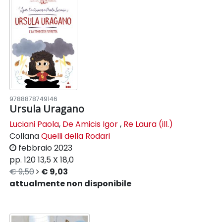
9788878749146
Ursula Uragano
Luciani Paola
,
De Amicis Igor
,
Re Laura (ill.)
Collana
Quelli della Rodari
febbraio 2023
pp. 120
13,5 X 18,0
€ 9,50
€ 9,03
attualmente non disponibile