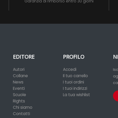
Garanzia di rimborso entro 30 giorni
EDITORE
PROFILO
N
Autori
Accedi
Is
Collane
Il tuo carrello
ag
News
I tuoi ordini
ca
Eventi
I tuoi indirizzi
Scuole
La tua wishlist
Rights
Chi siamo
Contatti