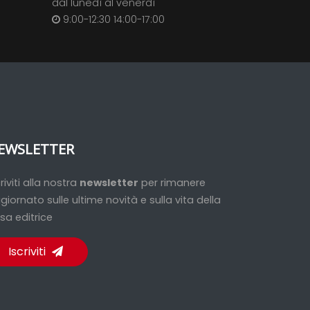
dal lunedì al venerdì
9:00-12:30 14:00-17:00
EWSLETTER
criviti alla nostra
newsletter
per rimanere
giornato sulle ultime novità e sulla vita della
sa editrice
Iscriviti