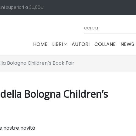
ini superiori a 35,00€
(CURRENT)
HOME
LIBRI
AUTORI
COLLANE
NEWS
ella Bologna Children’s Book Fair
 della Bologna Children’s
le nostre novità