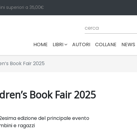
ini superiori a 35,00€
(CURRENT)
HOME
LIBRI
AUTORI
COLLANE
NEWS
en’s Book Fair 2025
ldren’s Book Fair 2025
62esima edizione del principale evento
mbini e ragazzi