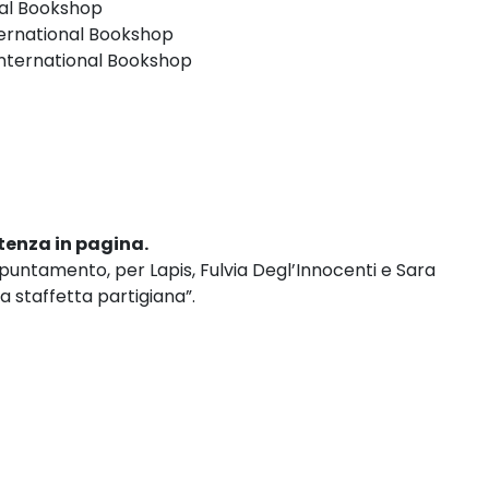
onal Bookshop
nternational Bookshop
 International Bookshop
stenza in pagina.
puntamento, per Lapis, Fulvia Degl’Innocenti e Sara
la staffetta partigiana”.