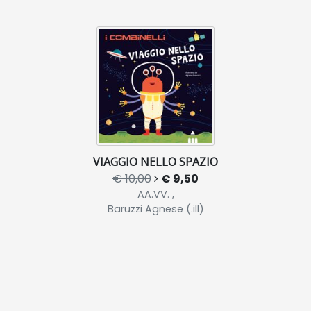
VIAGGIO NELLO SPAZIO
€ 10,00
€ 9,50
AA.VV. ,
Baruzzi Agnese (.ill)