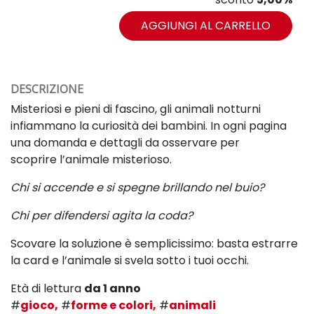
AGGIUNGI AL CARRELLO
DESCRIZIONE
Misteriosi e pieni di fascino, gli animali
notturni
infiammano la curiosità dei
bambini. In ogni pagina
una domanda e
dettagli da osservare per
scoprire
l’animale misterioso.
Chi si accende e si spegne brillando nel buio?
Chi per difendersi agita la coda?
Scovare la soluzione è semplicissimo: basta
estrarre
la card e l’animale si svela sotto i
tuoi occhi.
Età di lettura
da 1 anno
#
gioco,
#
forme e colori,
#
animali