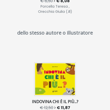
€ 8,50
€ 8,08
Porcella Teresa ,
Orecchia Giulia (.ill)
dello stesso autore o illustratore
INDOVINA CHI È IL PIÙ...?
€ 12,50
€ 11,87