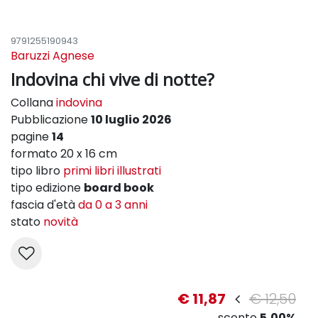
9791255190943
Baruzzi Agnese
Indovina chi vive di notte?
Collana
indovina
Pubblicazione
10 luglio 2026
pagine
14
formato 20 x 16 cm
tipo libro
primi libri illustrati
tipo edizione
board book
fascia d'età
da 0 a 3 anni
stato
novità
€ 11,87
€ 12,50
sconto
5,00%