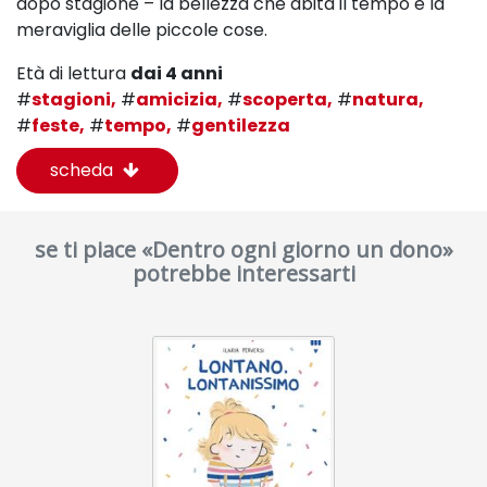
dopo stagione – la bellezza che abita il tempo e la
meraviglia delle piccole cose.
Età di lettura
dai 4 anni
#
stagioni,
#
amicizia,
#
scoperta,
#
natura,
#
feste,
#
tempo,
#
gentilezza
scheda
se ti piace «Dentro ogni giorno un dono»
potrebbe interessarti