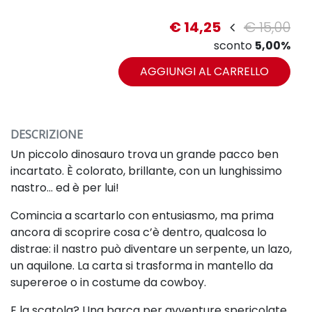
€ 14,25
€ 15,00
sconto
5,00%
AGGIUNGI AL CARRELLO
DESCRIZIONE
Un piccolo dinosauro trova un grande pacco ben
incartato. È colorato, brillante, con un lunghissimo
nastro… ed è per lui!
Comincia a scartarlo con entusiasmo, ma prima
ancora di scoprire cosa c’è dentro, qualcosa lo
distrae: il nastro può diventare un serpente, un lazo,
un aquilone. La carta si trasforma in mantello da
supereroe o in costume da cowboy.
E la scatola? Una barca per avventure spericolate…