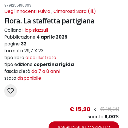
9791255190363
Degl'Innocenti Fulvia
,
Cimarosti Sara (ill.)
Flora. La staffetta partigiana
Collana
i lapislazzuli
Pubblicazione
4 aprile 2025
pagine
32
formato 29,7 X 23
tipo libro
albo illustrato
tipo edizione
copertina rigida
fascia d'età
da 7 a 8 anni
stato
disponibile
€ 15,20
€ 16,00
sconto
5,00%
AGGIUNGI AL CARRELLO