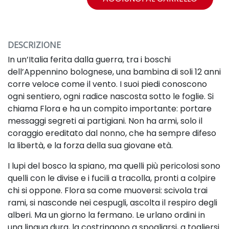
DESCRIZIONE
In un’Italia ferita dalla guerra, tra i boschi
dell’Appennino bolognese, una bambina di soli 12 anni
corre veloce come il vento. I suoi piedi conoscono
ogni sentiero, ogni radice nascosta sotto le foglie. Si
chiama Flora e ha un compito importante: portare
messaggi segreti ai partigiani. Non ha armi, solo il
coraggio ereditato dal nonno, che ha sempre difeso
la libertà, e la forza della sua giovane età.
I lupi del bosco la spiano
,
ma quelli più pericolosi sono
quelli con le divise e i fucili a tracolla, pronti a colpire
chi si oppone. Flora sa come muoversi: scivola trai
rami, si nasconde nei cespugli, ascolta il respiro degli
alberi. Ma un giorno la fermano. Le urlano ordini in
una lingua dura, la costringono a spogliarsi, a togliersi