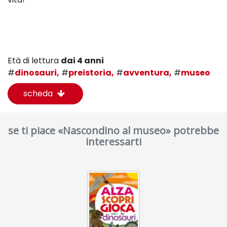
Età di lettura
dai 4 anni
#
dinosauri,
#
preistoria,
#
avventura,
#
museo
scheda
se ti piace «Nascondino al museo» potrebbe
interessarti