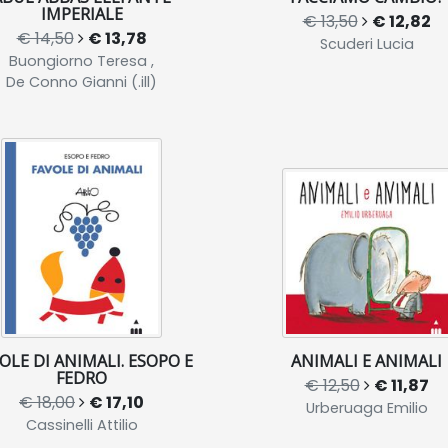
IMPERIALE
€ 13,50
€ 12,82
€ 14,50
€ 13,78
Scuderi Lucia
Buongiorno Teresa ,
De Conno Gianni (.ill)
OLE DI ANIMALI. ESOPO E
ANIMALI E ANIMALI
FEDRO
€ 12,50
€ 11,87
€ 18,00
€ 17,10
Urberuaga Emilio
Cassinelli Attilio