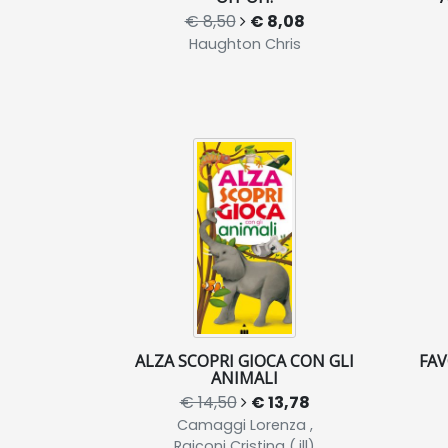
€ 8,50
€ 8,08
Haughton Chris
ALZA SCOPRI GIOCA CON GLI
FAV
ANIMALI
€ 14,50
€ 13,78
Camaggi Lorenza ,
Raiconi Cristina (.ill)