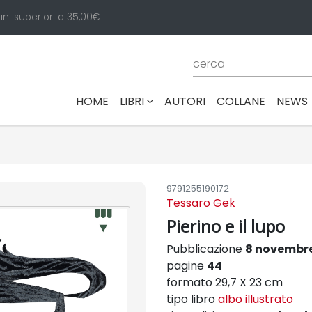
ini superiori a 35,00€
(CURRENT)
HOME
LIBRI
AUTORI
COLLANE
NEWS
9791255190172
Tessaro Gek
Pierino e il lupo
Pubblicazione
8 novembr
pagine
44
formato 29,7 X 23 cm
tipo libro
albo illustrato