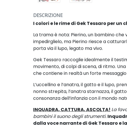
DESCRIZIONE
I colori e le rime di Gek Tessaro per u
La trama è nota: Pierino, un bambino che v
impedirglielo, ma Pierino riesce a cattura
porta via
il lupo, legato ma vivo.
Gek Tessaro raccoglie idealmente il tes
movimento, di colpi di scena, di ritmo.
Una
che contiene in realtà
un forte messaggio 
L’uccellino e l’anatra, il gatto e il lupo, p
nonno
strepita, l’anatra starnazza, il gatto
consonanza dell’infanzia con il mondo natu
INQUADRA, CATTURA, ASCOLTA!
La favo
bambini il suono degli strumenti.
Inquadr
dalla
voce narrante di Gek Tessaro e
la