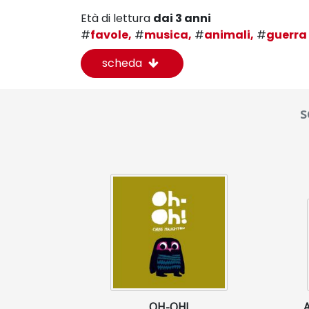
Età di lettura
dai 3 anni
#
favole,
#
musica,
#
animali,
#
guerra
scheda
s
OH-OH!