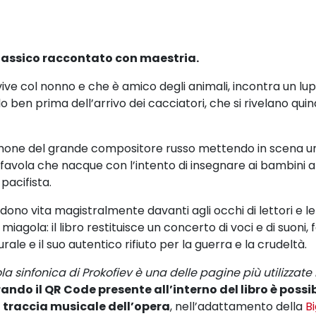
n classico raccontato con maestria.
ive col nonno e che è amico degli animali, incontra un
lup
rlo ben prima
dell’arrivo dei cacciatori, che si rivelano quind
timone del grande compositore
russo
mettendo in scena u
 favola che nacque con
l’intento di insegnare ai bambini 
pacifista.
rendono
vita magistralmente davanti agli occhi di lettori e let
 miagola: il libro restituisce un concerto di voci e di suoni,
rale e il suo
autentico rifiuto per la guerra e la crudeltà.
la sinfonica di Prokofiev è una delle pagine più utilizzat
ando il QR Code
presente all’interno del libro è possi
 traccia musicale dell’opera
, nell’adattamento
della
B