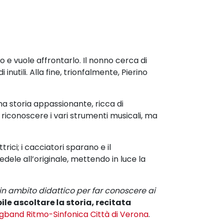
o e vuole affrontarlo. Il nonno cerca di
i inutili. Alla fine, trionfalmente, Pierino
na storia appassionante,
ricca di
a riconoscere i vari strumenti musicali, ma
trici; i cacciatori sparano e il
fedele all’originale, mettendo in luce la
e in ambito
didattico per far conoscere ai
bile ascoltare la storia, recitata
igband Ritmo-Sinfonica Città di Verona
.