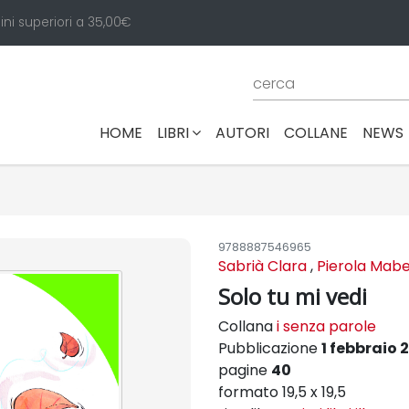
ini superiori a 35,00€
(CURRENT)
HOME
LIBRI
AUTORI
COLLANE
NEWS
9788887546965
Sabrià Clara
,
Pierola Mabel 
Solo tu mi vedi
Collana
i senza parole
Pubblicazione
1 febbraio 
pagine
40
formato 19,5 x 19,5