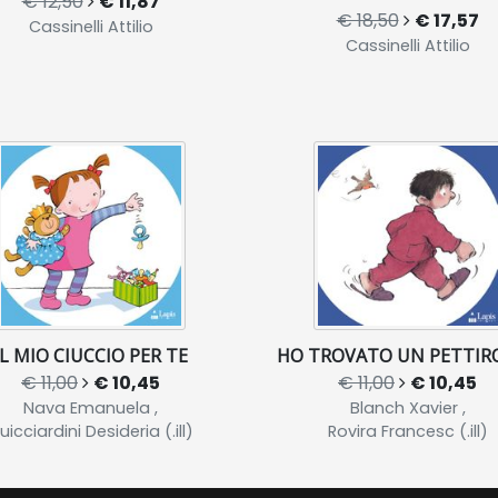
€ 12,50
€ 11,87
€ 18,50
€ 17,57
Cassinelli Attilio
Cassinelli Attilio
IL MIO CIUCCIO PER TE
HO TROVATO UN PETTIR
€ 11,00
€ 10,45
€ 11,00
€ 10,45
Nava Emanuela ,
Blanch Xavier ,
uicciardini Desideria (.ill)
Rovira Francesc (.ill)