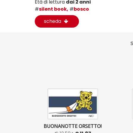
Età di lettura
dai 2 anni
#
silent book,
#
bosco
scheda
BUONANOTTE ORSETTO!