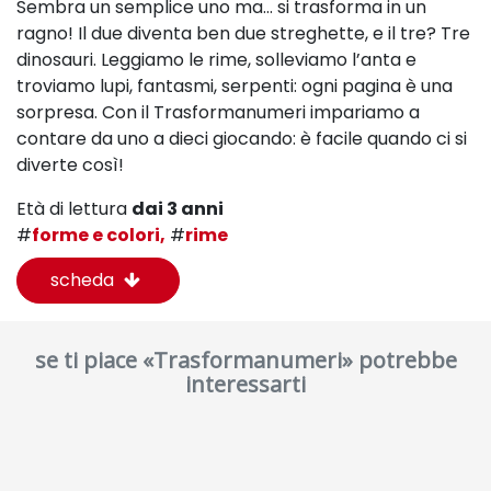
Sembra un semplice uno ma… si trasforma in un
ragno!
Il due diventa ben due streghette, e il tre? Tre
dinosauri.
Leggiamo le rime, solleviamo l’anta e
troviamo lupi,
fantasmi, serpenti: ogni pagina è una
sorpresa. Con il
Trasformanumeri impariamo a
contare da uno a dieci
giocando: è facile quando ci si
diverte così!
Età di lettura
dai 3 anni
#
forme e colori,
#
rime
scheda
se ti piace «Trasformanumeri» potrebbe
interessarti