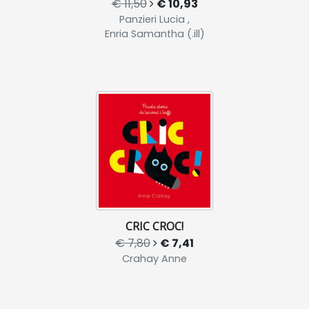
€ 11,50
€ 10,93
Panzieri Lucia ,
Enria Samantha (.ill)
CRIC CROC!
€ 7,80
€ 7,41
Crahay Anne