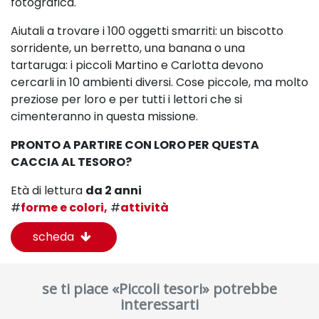
fotografica.
Aiutali a trovare i 100 oggetti smarriti: un biscotto
sorridente, un berretto, una banana o una
tartaruga:
i piccoli Martino e Carlotta devono
cercarli in 10 ambienti diversi. Cose piccole, ma molto
preziose per loro
e per tutti i lettori che si
cimenteranno in questa missione.
PRONTO A PARTIRE CON LORO PER QUESTA
CACCIA AL TESORO?
Età di lettura
da 2 anni
#
forme e colori,
#
attività
scheda
se ti piace «Piccoli tesori» potrebbe
interessarti