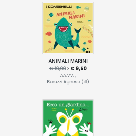
ANIMALI MARINI
€ 10,00
€ 9,50
AA.VV. ,
Baruzzi Agnese (.ill)