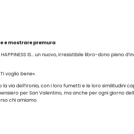
re
e mostrare premura
e HAPPINESS IS… un nuovo, irresistibile libro-dono pieno d’
Ti voglio bene».
la via dell’ironia, con i loro fumetti e le loro similitudini c
pensiero per San Valentino, ma anche per ogni giorno del
erso chi amiamo.