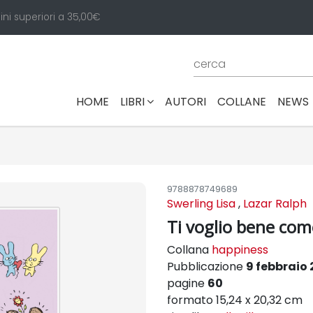
ini superiori a 35,00€
(CURRENT)
HOME
LIBRI
AUTORI
COLLANE
NEWS
9788878749689
Swerling Lisa
,
Lazar Ralph
Ti voglio bene come
Collana
happiness
Pubblicazione
9 febbraio
pagine
60
formato 15,24 x 20,32 cm