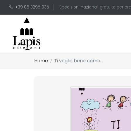
+39 06 3295 935
Spedizioni nazionali gratuite per ord
Home
Ti voglio bene come...