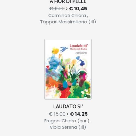
A FIOR DI PELLE
€ 11,00
€ 10,45
Carminati Chiara ,
Tappari Massimiliano (.ill)
LAUDATO SI'
€ 15,00
€ 14,25
Frugoni Chiara (cur.) ,
Viola Serena (.ill)