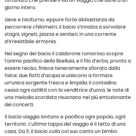
fortunato che prende il via un viaggio che durerà un
giorno intero.
Lieve e taciturno, eppure forte abbastanza
da
percorrere chilometri, il bacio s’innalza a
sorvolare
stagni, vigneti, piazze e sentieri, in
una corrente
d’irresistibile armonia.
Nel segno del bacio il calabrone rumoroso
scopre
l’animo pacifico della libellula, e il
filo d’erba, pronto a
essere reciso, finisce
teneramente sfiorato dalla
falce; due fiotti
d’acqua si uniscono a formare
un’unica
sorgente fresca e limpida; il contadino
cessa
ogni ostilità con la venditrice d’uova; le note
di
una melodia scordata risuonano nel più
emozionante
dei concerti.
Il bacio viaggia lontano e pacifica ogni popolo, ogni
territorio. L’ultima tappa del viaggio è il tetto
di una
casa. Da lì, il bacio culla col suo canto un
bimbo