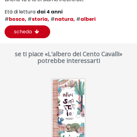
Età di lettura
dai 4 anni
#
bosco,
#
storia,
#
natura,
#
alberi
scheda
se ti piace «L'albero dei Cento Cavalli»
potrebbe interessarti