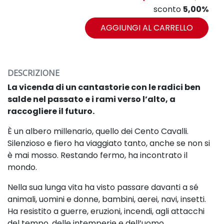
sconto
5,00%
AGGIUNGI AL CARRELLO
DESCRIZIONE
La vicenda di un cantastorie con le radici ben
salde nel passato
e i rami verso l’alto, a
raccogliere il futuro.
È un albero millenario, quello dei Cento Cavalli.
Silenzioso e fiero ha viaggiato tanto, anche se
non si
è mai mosso. Restando fermo, ha incontrato il
mondo.
Nella sua lunga vita ha visto passare davanti a sé
animali, uomini e donne,
bambini, aerei, navi, insetti.
Ha resistito a guerre, eruzioni, incendi, agli attacchi
del tempo,
delle intemperie e dell’uomo.