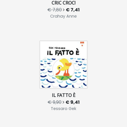
CRIC CROC!
€ 7,80
€ 7,41
Crahay Anne
IL FATTO È
€ 9,90
€ 9,41
Tessaro Gek