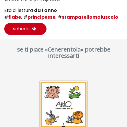
Età di lettura
da 1 anno
#
fiabe,
#
principesse,
#
stampatellomaiuscolo
scheda
se ti piace «Cenerentola» potrebbe
interessarti