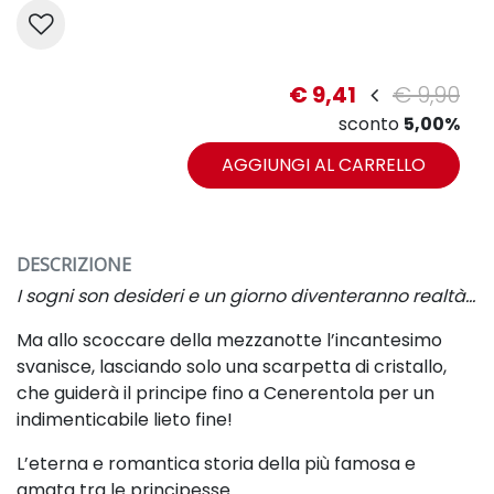
€ 9,41
€ 9,90
sconto
5,00%
AGGIUNGI AL CARRELLO
DESCRIZIONE
I sogni son desideri e un giorno diventeranno realtà…
Ma allo scoccare della mezzanotte l’incantesimo
svanisce, lasciando
solo una scarpetta di cristallo,
che guiderà il principe fino a
Cenerentola per un
indimenticabile lieto fine!
L’eterna e romantica storia della più famosa e
amata tra le
principesse.