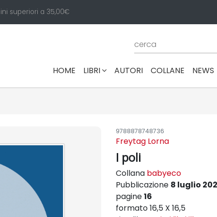
ini superiori a 35,00€
(CURRENT)
HOME
LIBRI
AUTORI
COLLANE
NEWS
9788878748736
Freytag Lorna
I poli
Collana
babyeco
Pubblicazione
8 luglio 20
pagine
16
formato 16,5 X 16,5