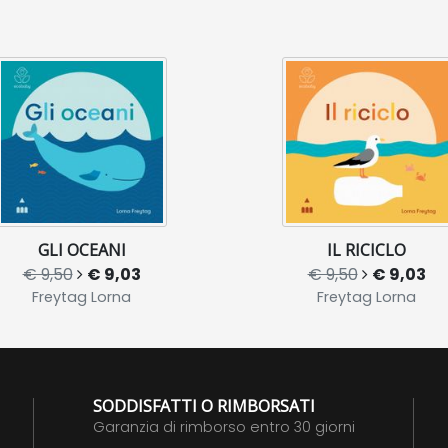
GLI OCEANI
IL RICICLO
€ 9,50
€ 9,03
€ 9,50
€ 9,03
Freytag Lorna
Freytag Lorna
SODDISFATTI O RIMBORSATI
Garanzia di rimborso entro 30 giorni