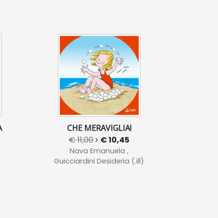
A
CHE MERAVIGLIA!
€ 11,00
€ 10,45
Nava Emanuela ,
Guicciardini Desideria (.ill)