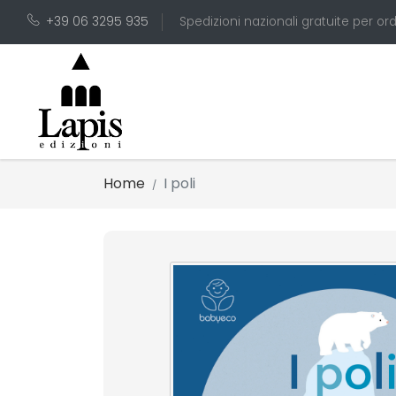
+39 06 3295 935
Spedizioni nazionali gratuite per ord
Home
I poli