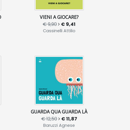
O
VIENI A GIOCARE?
€ 9,90
€ 9,41
Cassinelli Attilio
GUARDA QUA GUARDA LÀ
€ 12,50
€ 11,87
Baruzzi Agnese