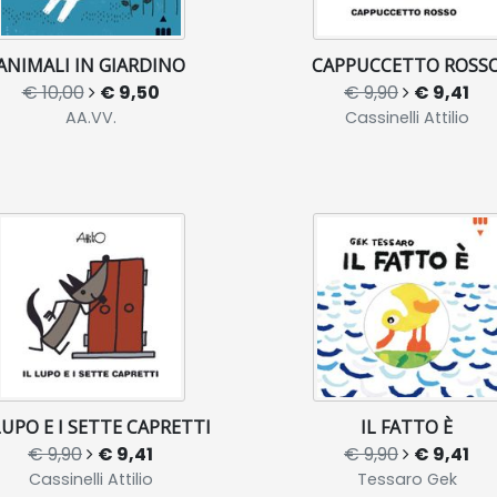
ANIMALI IN GIARDINO
CAPPUCCETTO ROSS
€ 10,00
€ 9,50
€ 9,90
€ 9,41
AA.VV.
Cassinelli Attilio
LUPO E I SETTE CAPRETTI
IL FATTO È
€ 9,90
€ 9,41
€ 9,90
€ 9,41
Cassinelli Attilio
Tessaro Gek