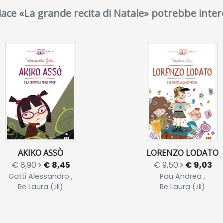
piace «La grande recita di Natale» potrebbe inter
AKIKO ASSÒ
LORENZO LODATO
€ 8,90
€ 8,45
€ 9,50
€ 9,03
Gatti Alessandro ,
Pau Andrea ,
Re Laura (.ill)
Re Laura (.ill)