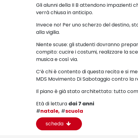
Gli alunni della II B attendono impazienti
verrà chiusa in anticipo.
Invece no! Per uno scherzo del destino, sta
alla vigilia.
Niente scuse: gli studenti dovranno prepar
compito: cucire i
costumi, realizzare la sc
musica e così via.
C’è chi è contento di questa recita e si m
MDS Movimento Di Sabotaggio
contro la r
Il piano è già stato architettato: tutto co
Età di lettura
dai 7 anni
#
natale,
#
scuola
scheda