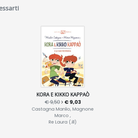
essarti
KORA E KIKKO KAPPAÒ
€ 9,50
€ 9,03
Castagna Manlio, Magnone
Marco ,
Re Laura (.ill)