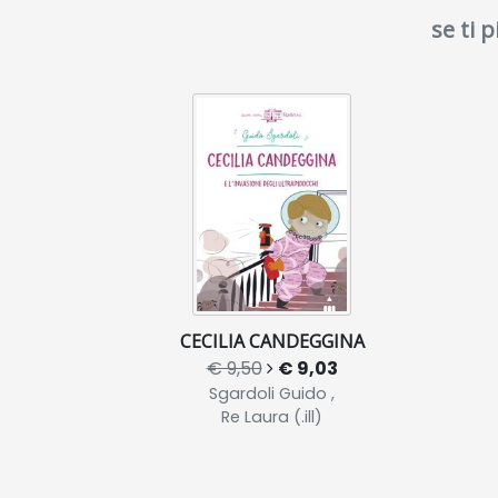
se ti 
CECILIA CANDEGGINA
€ 9,50
€ 9,03
Sgardoli Guido ,
Re Laura (.ill)