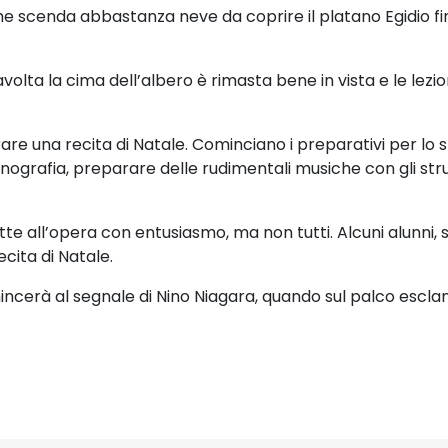
 che scenda abbastanza neve da coprire il platano Egidio
f
volta la cima dell’albero è rimasta bene in vista e le lezio
are una recita di Natale.
Cominciano i preparativi per lo 
enografia, preparare delle rudimentali musiche con gli st
ette all’opera con entusiasmo, ma non tutti. Alcuni
alunni, 
ecita di Natale.
mincerà al segnale di Nino Niagara, quando sul palco
esclam