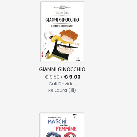
GIANNI GINOCCHIO
€ 9,50
€ 9,03
Calì Davide ,
Re Laura (.ill)