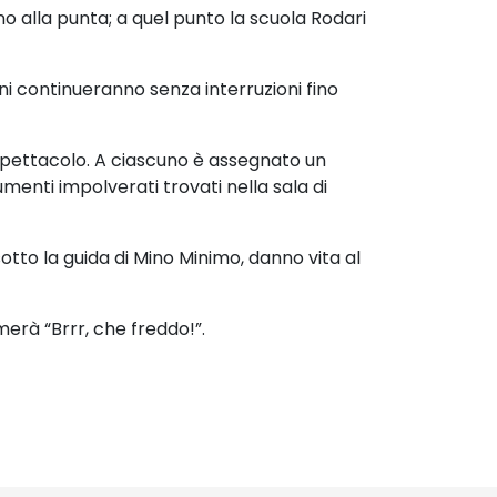
ino alla punta; a quel punto la scuola Rodari
ni
continueranno senza interruzioni fino
spettacolo. A ciascuno è assegnato un
rumenti impolverati
trovati nella sala di
sotto la guida di Mino Minimo, danno vita al
erà “Brrr, che freddo!”.