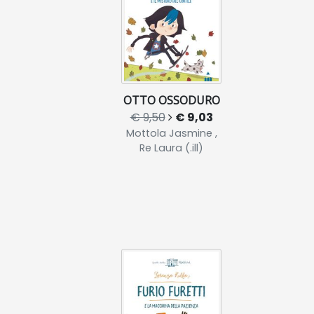
OTTO OSSODURO
€ 9,50
€ 9,03
Mottola Jasmine ,
Re Laura (.ill)