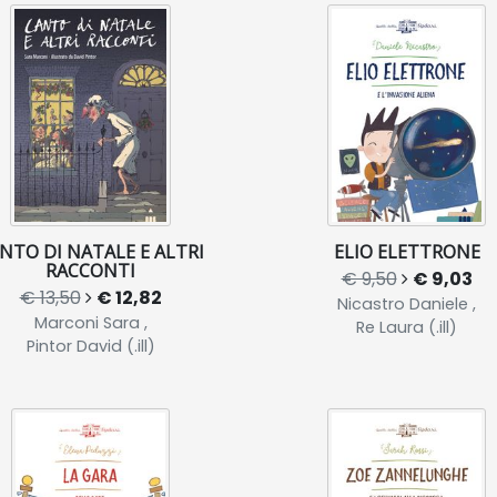
NTO DI NATALE E ALTRI
ELIO ELETTRONE
RACCONTI
€ 9,50
€ 9,03
€ 13,50
€ 12,82
Nicastro Daniele ,
Marconi Sara ,
Re Laura (.ill)
Pintor David (.ill)