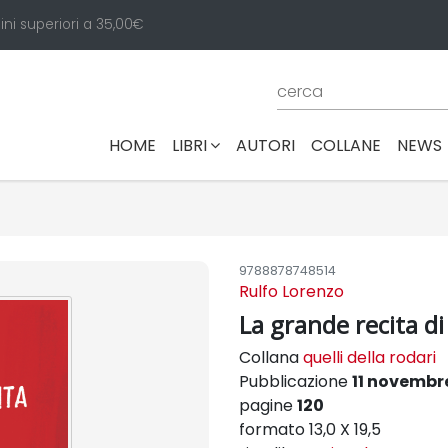
ini superiori a 35,00€
(CURRENT)
HOME
LIBRI
AUTORI
COLLANE
NEWS
9788878748514
Rulfo Lorenzo
La grande recita di
Collana
quelli della rodari
Pubblicazione
11 novembr
pagine
120
formato 13,0 X 19,5