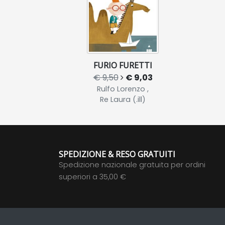
FURIO FURETTI
€ 9,50
€ 9,03
Rulfo Lorenzo ,
Re Laura (.ill)
SPEDIZIONE & RESO GRATUITI
Spedizione nazionale gratuita per ordini
superiori a 35,00 €