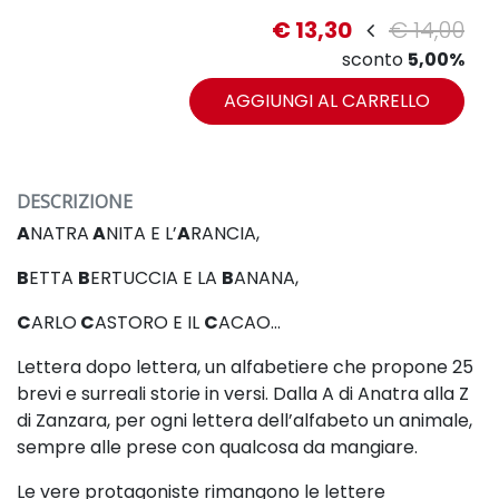
€ 13,30
€ 14,00
sconto
5,00%
AGGIUNGI AL CARRELLO
DESCRIZIONE
A
NATRA
A
NITA E L’
A
RANCIA,
B
ETTA
B
ERTUCCIA E LA
B
ANANA,
C
ARLO
C
ASTORO E IL
C
ACAO…
Lettera dopo lettera, un alfabetiere che propone 25
brevi e surreali storie in versi. Dalla A di Anatra alla Z
di Zanzara, per ogni lettera dell’alfabeto un animale,
sempre alle prese con qualcosa da mangiare.
Le vere protagoniste rimangono le lettere