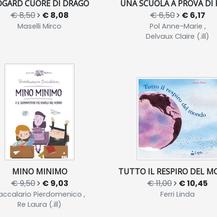
GARD CUORE DI DRAGO
UNA SCUOLA A PROVA DI
€ 8,50
€ 8,08
€ 6,50
€ 6,17
Maselli Mirco
Pol Anne-Marie ,
Delvaux Claire (.ill)
MINO MINIMO
TUTTO IL RESPIRO DEL 
€ 9,50
€ 9,03
€ 11,00
€ 10,45
accalario Pierdomenico ,
Ferri Linda
Re Laura (.ill)