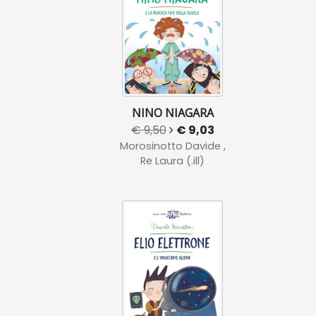
NINO NIAGARA
€ 9,50
€ 9,03
Morosinotto Davide ,
Re Laura (.ill)