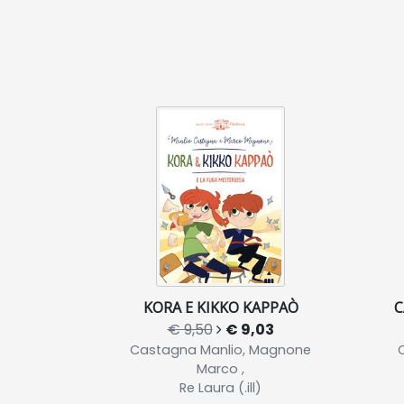
KORA E KIKKO KAPPAÒ
C
€ 9,50
€ 9,03
Castagna Manlio, Magnone
C
Marco ,
Re Laura (.ill)