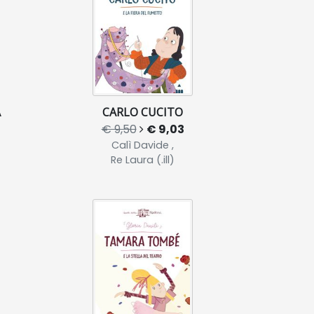
A
CARLO CUCITO
€ 9,50
€ 9,03
Calì Davide ,
Re Laura (.ill)