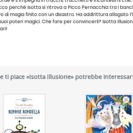
morde e s’impegna in trucchi, trucchetti e incantesimi che,
co perché Isotta si ritrova a Picco Pernacchia tra i banch
di magia finito con un disastro. Ha addirittura allagato l
suoi poteri magici. Che fare per convincerli? Isotta Illusio
ari!
e ti piace «Isotta Illusione» potrebbe interessar