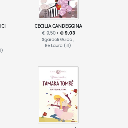
ICI
CECILIA CANDEGGINA
€ 9,50
€ 9,03
Sgardoli Guido ,
Re Laura (.ill)
l)