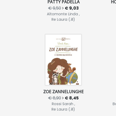
PATTY PADELLA
HO
€ 9,50
€ 9,03
Altomonte Linda ,
Re Laura (.ill)
ZOE ZANNELUNGHE
€ 8,90
€ 8,45
Rossi Sarah ,
B
Re Laura (.ill)