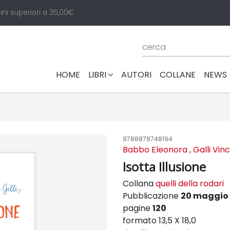
ini superiori a 35,00€
(CURRENT)
HOME
LIBRI
AUTORI
COLLANE
NEWS
9788878748194
Babbo Eleonora
,
Galli Vin
Isotta Illusione
Collana
quelli della rodari
Pubblicazione
20 maggio 
pagine
120
formato 13,5 X 18,0