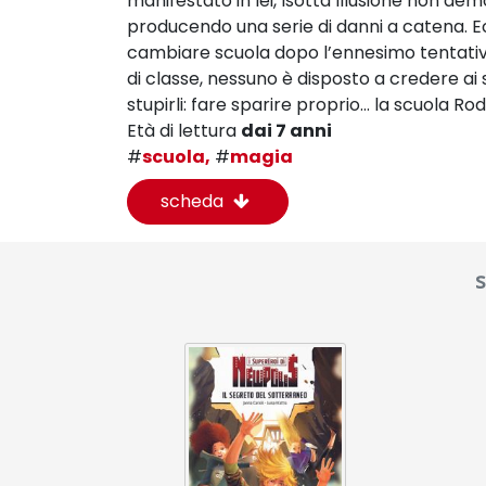
manifestato in lei, Isotta Illusione non de
producendo una serie di danni a catena. Ec
cambiare scuola dopo l’ennesimo tentativo 
di classe, nessuno è disposto a credere ai 
stupirli: fare sparire proprio… la scuola Rod
Età di lettura
dai 7 anni
#
scuola,
#
magia
scheda
s