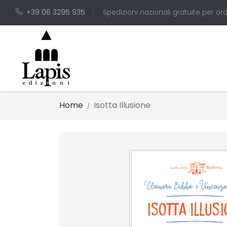
+39 06 3295 935
Spedizioni nazionali gratuite per ord
Home
Isotta Illusione