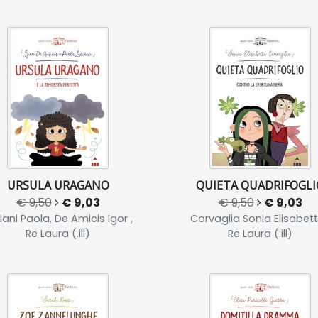
URSULA URAGANO
QUIETA QUADRIFOGLI
€ 9,50
€ 9,03
€ 9,50
€ 9,03
iani Paola, De Amicis Igor ,
Corvaglia Sonia Elisabett
Re Laura (.ill)
Re Laura (.ill)