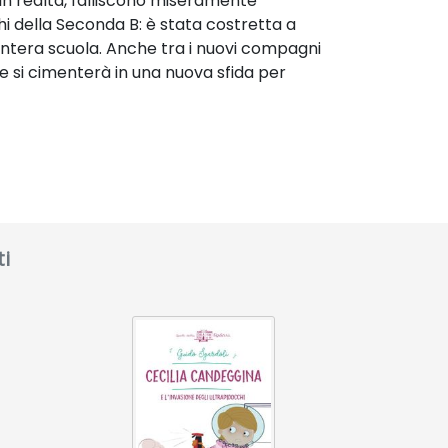
 in realtà, falliscono miseramente
i della Seconda B: è stata costretta a
’intera scuola. Anche tra i nuovi compagni
ne si cimenterà in una nuova sfida per
ti