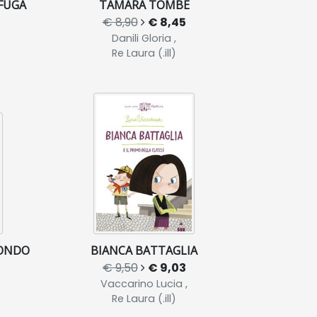
 FUGA
TAMARA TOMBÉ
€ 8,90
€ 8,45
Danili Gloria ,
Re Laura (.ill)
MONDO
BIANCA BATTAGLIA
€ 9,50
€ 9,03
Vaccarino Lucia ,
Re Laura (.ill)