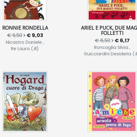
RONNIE RONDELLA
ARIEL E PUCK, DUE MAG
FOLLETTI
€ 9,50
€ 9,03
€ 6,50
€ 6,17
Nicastro Daniele ,
Roncaglia Silvia ,
Re Laura (.ill)
Guicciardini Desideria (.il