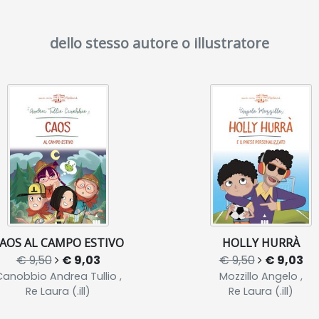
dello stesso autore o illustratore
AOS AL CAMPO ESTIVO
HOLLY HURRÀ
€ 9,50
€ 9,03
€ 9,50
€ 9,03
anobbio Andrea Tullio ,
Mozzillo Angelo ,
Re Laura (.ill)
Re Laura (.ill)