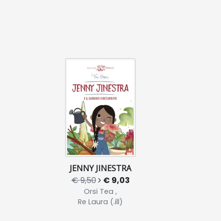
JENNY JINESTRA
€ 9,50
€ 9,03
Orsi Tea ,
Re Laura (.ill)