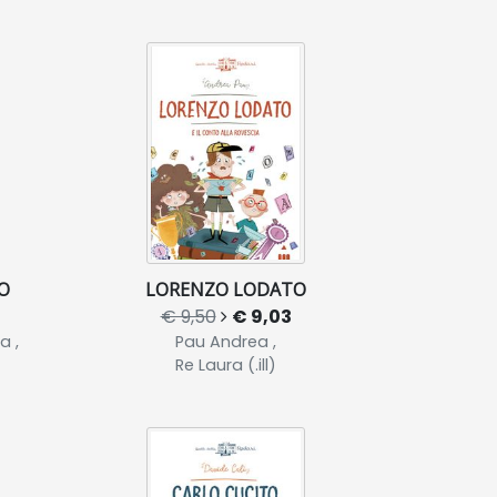
O
LORENZO LODATO
€ 9,50
€ 9,03
a ,
Pau Andrea ,
Re Laura (.ill)