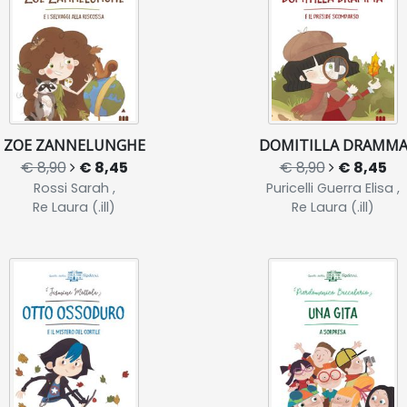
ZOE ZANNELUNGHE
DOMITILLA DRAMM
€ 8,90
€ 8,45
€ 8,90
€ 8,45
Rossi Sarah ,
Puricelli Guerra Elisa ,
Re Laura (.ill)
Re Laura (.ill)