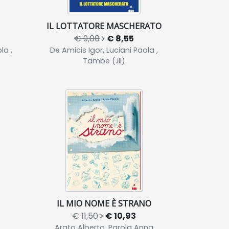
IL LOTTATORE MASCHERATO
€ 9,00
€ 8,55
la ,
De Amicis Igor, Luciani Paola ,
Tambe (.ill)
IL MIO NOME È STRANO
€ 11,50
€ 10,93
Arato Alberto, Parola Anna