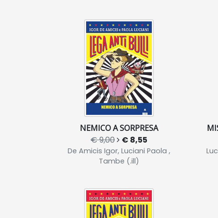
NEMICO A SORPRESA
MI
€ 9,00
€ 8,55
De Amicis Igor, Luciani Paola ,
Luc
Tambe (.ill)