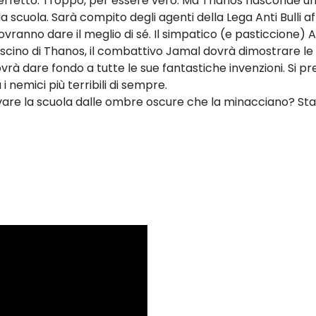
erfetto. Troppo, per essere vero. Ma Thanos nasconde un 
a scuola. Sarà compito degli agenti della Lega Anti Bulli af
dovranno dare il meglio di sé. Il simpatico (e pasticcione)
ascino di Thanos, il combattivo Jamal dovrà dimostrare le su
dovrà dare fondo a tutte le sue fantastiche invenzioni. Si 
 i nemici più terribili di sempre.
lvare la scuola dalle ombre oscure che la minacciano? Sta