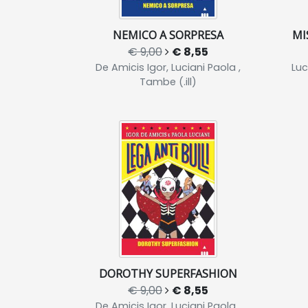
NEMICO A SORPRESA
MI
€ 9,00
€ 8,55
De Amicis Igor, Luciani Paola ,
Luc
Tambe (.ill)
DOROTHY SUPERFASHION
€ 9,00
€ 8,55
De Amicis Igor, Luciani Paola ,