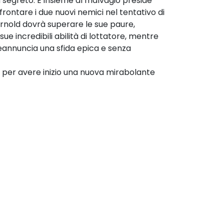
segreto. E insieme al malvagio preside
frontare i due nuovi nemici nel tentativo di
 Arnold dovrà superare le sue paure,
e incredibili abilità di lottatore, mentre
preannuncia una sfida epica e senza
 per avere inizio una nuova mirabolante