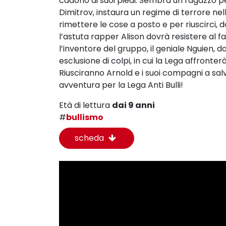
cadono ai suoi piedi. Sembra un ragazzo p
Dimitrov, instaura un regime di terrore nell
rimettere le cose a posto e per riuscirci, 
l’astuta rapper Alison dovrà resistere al f
l’inventore del gruppo, il geniale Nguien, 
esclusione di colpi, in cui la Lega affronterà
Riusciranno Arnold e i suoi compagni a sa
avventura per la Lega Anti Bulli!
Età di lettura
dai 9 anni
#
bullismo
scheda