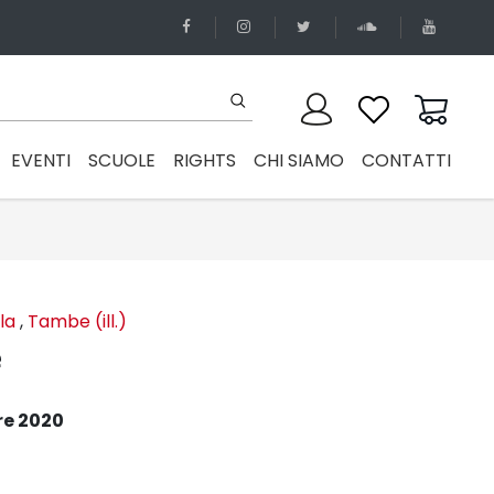
EVENTI
SCUOLE
RIGHTS
CHI SIAMO
CONTATTI
la
,
Tambe (ill.)
e
re 2020