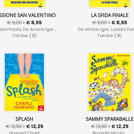
SSIONE SAN VALENTINO
LA SFIDA FINALE
€ 9,00
€ 8,55
€ 9,00
€ 8,55
iani Paola, De Amicis Igor ,
De Amicis Igor, Luciani Pao
Tambe (.ill)
Tambe (.ill)
SPLASH
SAMMY SPARABALLE
€ 12,90
€ 12,25
€ 12,90
€ 12,25
Howard Charli
Brunialti Nicola ,