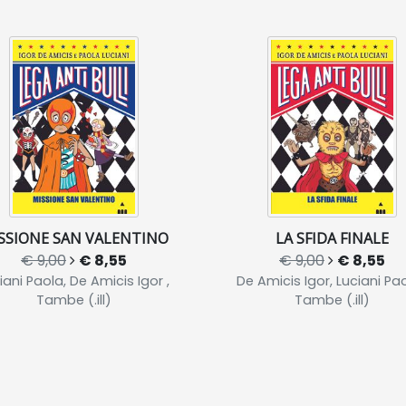
SSIONE SAN VALENTINO
LA SFIDA FINALE
€ 9,00
€ 8,55
€ 9,00
€ 8,55
iani Paola, De Amicis Igor ,
De Amicis Igor, Luciani Pao
Tambe (.ill)
Tambe (.ill)