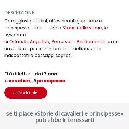
DESCRIZIONE
Coraggiosi paladini, affascinanti guerriere e
principesse: dalla collana
Storie nelle storie,
le
avventure
di
Orlando
,
Angelica
,
Perceval
e
Bradamante
un un
unico libro, per incantarsi tra duelli, incontri
inaspettati e passaggi segreti.
Età di lettura
dai 7 anni
#
cavalieri,
#
principesse
scheda
se ti piace «Storie di cavalieri e principesse»
potrebbe interessarti