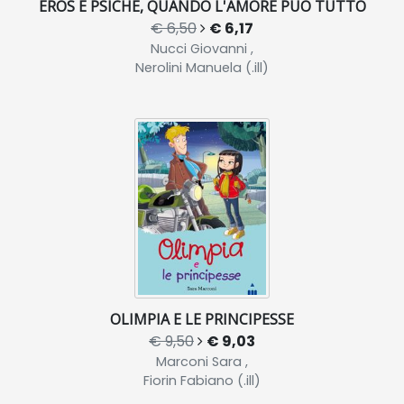
EROS E PSICHE, QUANDO L'AMORE PUÒ TUTTO
€ 6,50
€ 6,17
Nucci Giovanni ,
Nerolini Manuela (.ill)
OLIMPIA E LE PRINCIPESSE
€ 9,50
€ 9,03
Marconi Sara ,
Fiorin Fabiano (.ill)