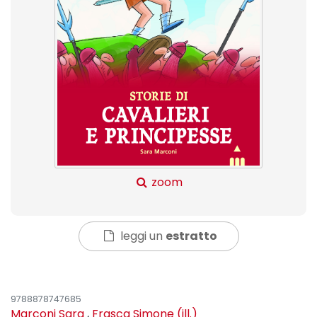
zoom
leggi un
estratto
9788878747685
Marconi Sara
,
Frasca Simone (ill.)