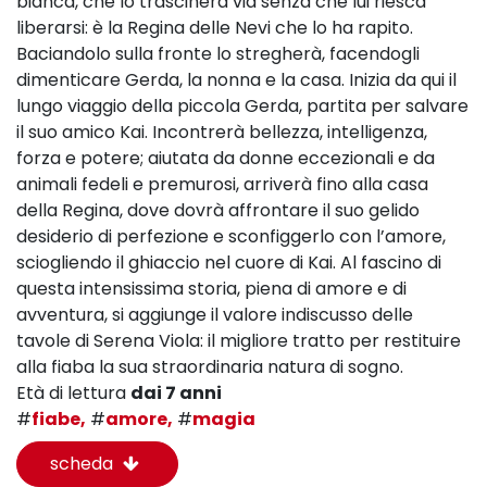
bianca, che lo trascinerà via senza che lui riesca
liberarsi: è la Regina delle Nevi che lo ha rapito.
Baciandolo sulla fronte lo stregherà, facendogli
dimenticare Gerda, la nonna e la casa. Inizia da qui il
lungo viaggio della piccola Gerda, partita per salvare
il suo amico Kai. Incontrerà bellezza, intelligenza,
forza e potere; aiutata da donne eccezionali e da
animali fedeli e premurosi, arriverà fino alla casa
della Regina, dove dovrà affrontare il suo gelido
desiderio di perfezione e sconfiggerlo con l’amore,
sciogliendo il ghiaccio nel cuore di Kai. Al fascino di
questa intensissima storia, piena di amore e di
avventura, si aggiunge il valore indiscusso delle
tavole di Serena Viola: il migliore tratto per restituire
alla fiaba la sua straordinaria natura di sogno.
Età di lettura
dai 7 anni
#
fiabe,
#
amore,
#
magia
scheda