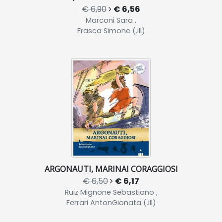
€ 6,90
€ 6,56
Marconi Sara ,
Frasca Simone (.ill)
ARGONAUTI, MARINAI CORAGGIOSI
€ 6,50
€ 6,17
Ruiz Mignone Sebastiano ,
Ferrari AntonGionata (.ill)