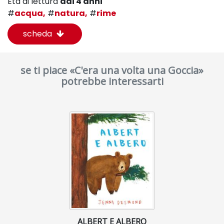
Età di lettura
dai 4 anni
#
acqua,
#
natura,
#
rime
scheda
se ti piace «C'era una volta una Goccia»
potrebbe interessarti
ALBERT E ALBERO