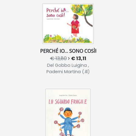
PERCHÉ IO… SONO COSÌ!
€ 13,80
€ 13,11
Del Gobbo Luigina ,
Paderni Martina (.ill)