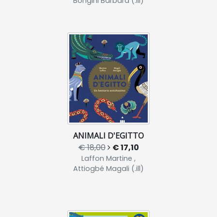
Bongini Barbara (.ill)
ANIMALI D'EGITTO
€ 18,00
€ 17,10
Laffon Martine ,
Attiogbé Magali (.ill)