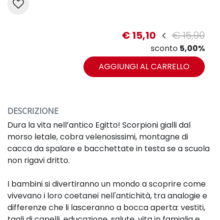
€ 15,10
€ 15,90
sconto
5,00%
AGGIUNGI AL CARRELLO
DESCRIZIONE
Dura la vita nell’antico Egitto! Scorpioni gialli dal
morso letale, cobra velenosissimi, montagne di
cacca da spalare e bacchettate in testa se a scuola
non rigavi dritto.
I bambini si divertiranno un mondo a scoprire come
vivevano i loro coetanei nell'antichità, tra analogie e
differenze che li lasceranno a bocca aperta: vestiti,
tagli di capelli, educazione, salute, vita in famiglia e