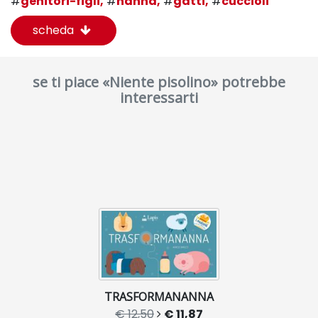
#
genitori-figli,
#
nanna,
#
gatti,
#
cuccioli
scheda
se ti piace «Niente pisolino» potrebbe
interessarti
TRASFORMANANNA
€ 12,50
€ 11,87