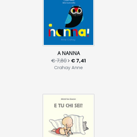
A NANNA
€ 7,80
€ 7,41
Crahay Anne