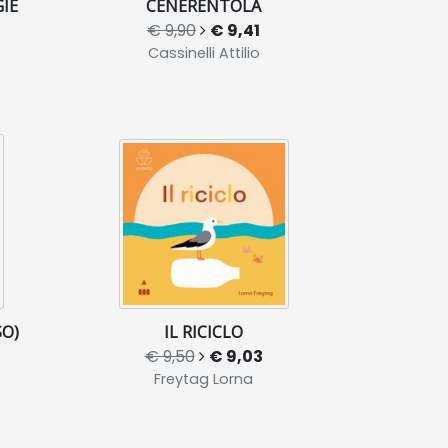
IE
CENERENTOLA
€ 9,90
€ 9,41
Cassinelli Attilio
SO)
IL RICICLO
€ 9,50
€ 9,03
Freytag Lorna