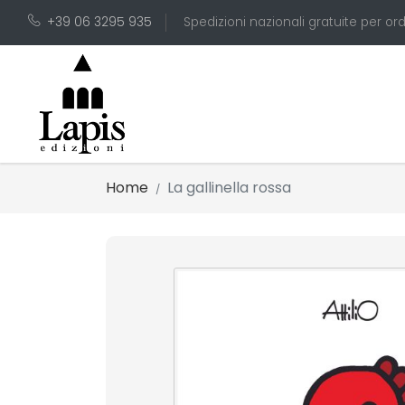
+39 06 3295 935
Spedizioni nazionali gratuite per ord
Home
La gallinella rossa