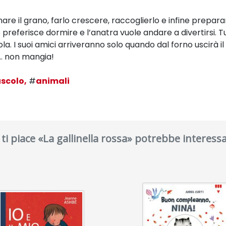
are il grano, farlo crescere, raccoglierlo e infine preparar
tto preferisce dormire e l’anatra vuole andare a divertirsi. 
ola. I suoi amici arriveranno solo quando dal forno uscirà 
a… non mangia!
scolo,
#
animali
 ti piace «La gallinella rossa» potrebbe interessa