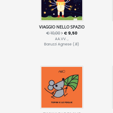
VIAGGIO NELLO SPAZIO
€ 10,00
€ 9,50
AA.VV. ,
Baruzzi Agnese (.ill)