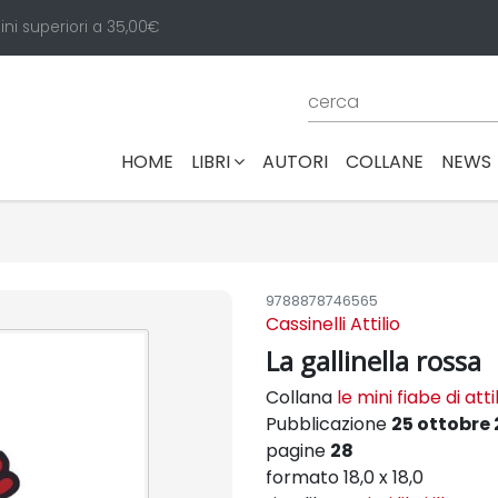
ini superiori a 35,00€
(CURRENT)
HOME
LIBRI
AUTORI
COLLANE
NEWS
9788878746565
Cassinelli Attilio
La gallinella rossa
Collana
le mini fiabe di atti
Pubblicazione
25 ottobre 
pagine
28
formato 18,0 x 18,0