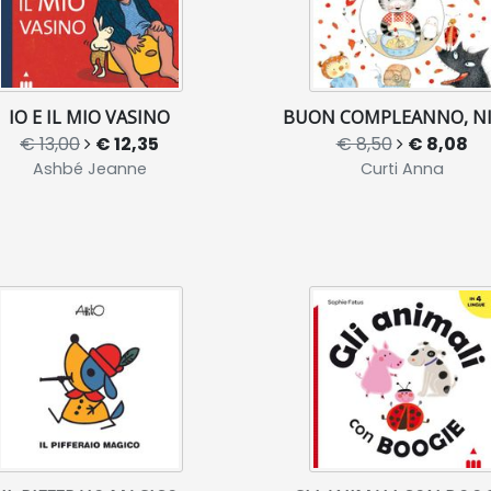
IO E IL MIO VASINO
BUON COMPLEANNO, NI
€ 13,00
€ 12,35
€ 8,50
€ 8,08
Ashbé Jeanne
Curti Anna