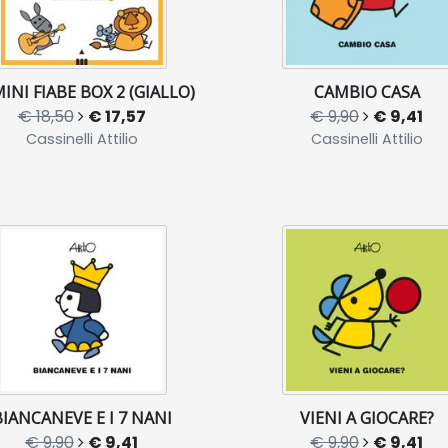
MINI FIABE BOX 2 (GIALLO)
CAMBIO CASA
€ 18,50
€ 17,57
€ 9,90
€ 9,41
Cassinelli Attilio
Cassinelli Attilio
BIANCANEVE E I 7 NANI
VIENI A GIOCARE?
€ 9,90
€ 9,41
€ 9,90
€ 9,41