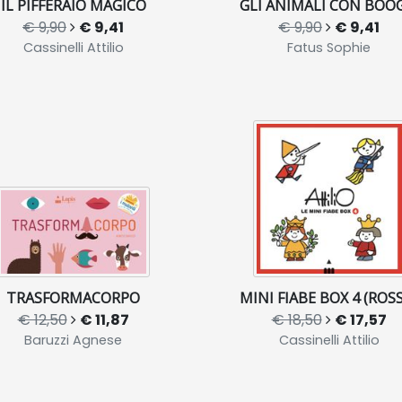
IL PIFFERAIO MAGICO
GLI ANIMALI CON BOOG
€ 9,90
€ 9,41
€ 9,90
€ 9,41
Cassinelli Attilio
Fatus Sophie
TRASFORMACORPO
MINI FIABE BOX 4 (ROS
€ 12,50
€ 11,87
€ 18,50
€ 17,57
Baruzzi Agnese
Cassinelli Attilio