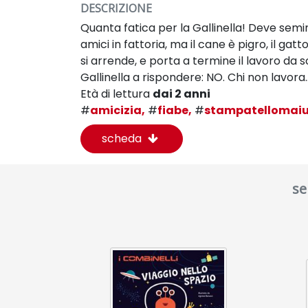
DESCRIZIONE
Quanta fatica per la Gallinella! Deve semin
amici in fattoria, ma il cane è pigro, il ga
si arrende, e porta a termine il lavoro da s
Gallinella a rispondere: NO. Chi non lavor
Età di lettura
dai 2 anni
#
amicizia,
#
fiabe,
#
stampatellomaiu
scheda
se