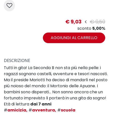
€ 9,03
€ 9,50
sconto
5,00%
AGGIUNGI AL CARRELLO
DESCRIZIONE
Tutti in gita! La Seconda B non sta più nella pelle: i
ragazzi sognano castelli, avventure e tesori nascosti.
Ma il preside Mariotti ha deciso di mandarli nel posto
più noioso del mondo: il Mortonio delle Apuane. I
bambini sono disperati... Non sanno ancora che un
fortunato imprevisto li porterà in una gita da sogno!
Età di lettura
dai 7 anni
#
amicizia,
#
avventura,
#
scuola