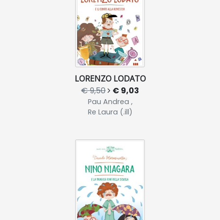
LORENZO LODATO
€ 9,50
€ 9,03
Pau Andrea ,
Re Laura (.ill)