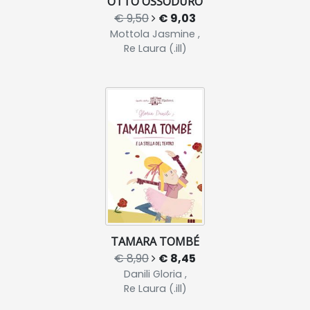
OTTO OSSODURO
€ 9,50
€ 9,03
Mottola Jasmine ,
Re Laura (.ill)
TAMARA TOMBÉ
€ 8,90
€ 8,45
Danili Gloria ,
Re Laura (.ill)