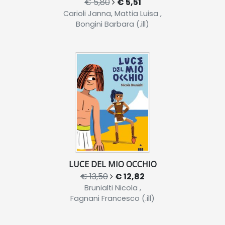
€ 5,80
€ 5,51
Carioli Janna, Mattia Luisa ,
Bongini Barbara (.ill)
LUCE DEL MIO OCCHIO
€ 13,50
€ 12,82
Brunialti Nicola ,
Fagnani Francesco (.ill)