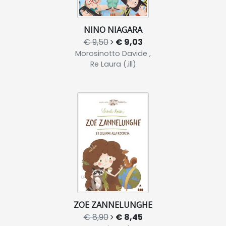
NINO NIAGARA
€ 9,50
€ 9,03
Morosinotto Davide ,
Re Laura (.ill)
ZOE ZANNELUNGHE
€ 8,90
€ 8,45