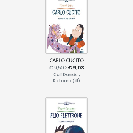
CARLO CUCITO
€ 9,50
€ 9,03
Calì Davide ,
Re Laura (.ill)