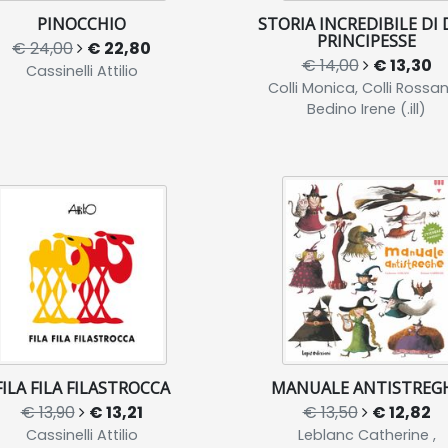
PINOCCHIO
STORIA INCREDIBILE DI
PRINCIPESSE
€ 24,00
€ 22,80
€ 14,00
€ 13,30
Cassinelli Attilio
Colli Monica, Colli Rossan
Bedino Irene (.ill)
FILA FILA FILASTROCCA
MANUALE ANTISTREG
€ 13,90
€ 13,21
€ 13,50
€ 12,82
Cassinelli Attilio
Leblanc Catherine ,