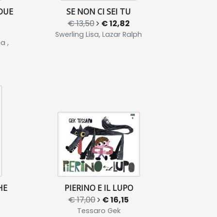
 DUE
SE NON CI SEI TU
€ 13,50
€ 12,82
Swerling Lisa, Lazar Ralph
a ,
HE
PIERINO E IL LUPO
€ 17,00
€ 16,15
Tessaro Gek