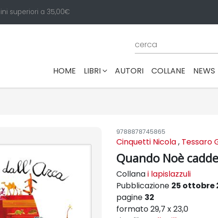
ini superiori a 35,00€
(CURRENT)
HOME
LIBRI
AUTORI
COLLANE
NEWS
9788878745865
Cinquetti Nicola
,
Tessaro Ge
Quando Noè cadde 
Collana
i lapislazzuli
Pubblicazione
25 ottobre 
pagine
32
formato 29,7 x 23,0