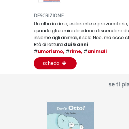
DESCRIZIONE
Un albo in rima, esilarante e provocatorio
quando gli uomini decidono di scendere dal
insieme agli animali, il solo Noè, ma ecco c
Età di lettura
dai 5 anni
#
umorismo,
#
rime,
#
animali
scheda
se ti p