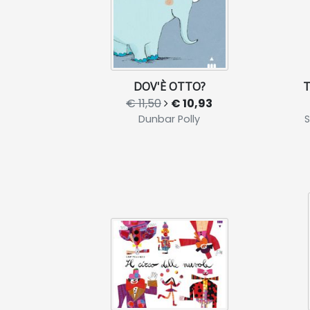
DOV'È OTTO?
T
€ 11,50
€ 10,93
Dunbar Polly
S